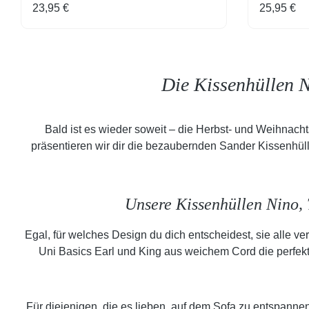
Regulärer Preis:
Regulärer
23,95 €
25,95 €
Die Kissenhüllen N
Bald ist es wieder soweit – die Herbst- und Weihnacht
präsentieren wir dir die bezaubernden Sander Kissenhül
Unsere Kissenhüllen Nino, T
Egal, für welches Design du dich entscheidest, sie alle 
Uni Basics Earl und King aus weichem Cord die perfekte
Für diejenigen, die es lieben, auf dem Sofa zu entspanne