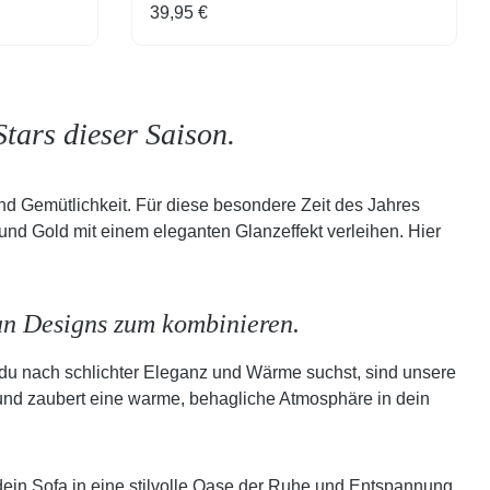
Regulärer Preis:
39,95 €
tars dieser Saison.
und Gemütlichkeit. Für diese besondere Zeit des Jahres
nd Gold mit einem eleganten Glanzeffekt verleihen. Hier
 an Designs zum kombinieren.
 du nach schlichter Eleganz und Wärme suchst, sind unsere
n und zaubert eine warme, behagliche Atmosphäre in dein
dein Sofa in eine stilvolle Oase der Ruhe und Entspannung