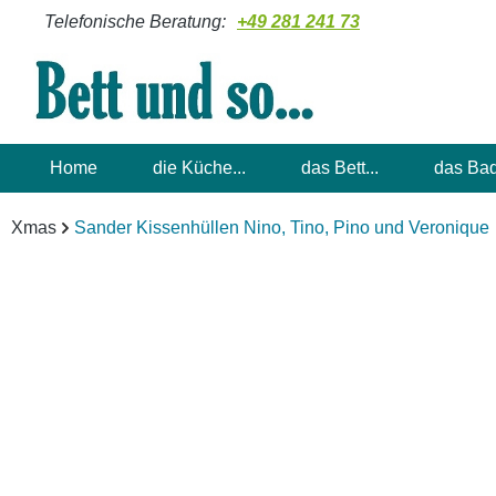
Telefonische Beratung:
+49 281 241 73
m Hauptinhalt springen
Zur Suche springen
Zur Hauptnavigation springen
Home
die Küche...
das Bett...
das Bad
Xmas
Sander Kissenhüllen Nino, Tino, Pino und Veronique