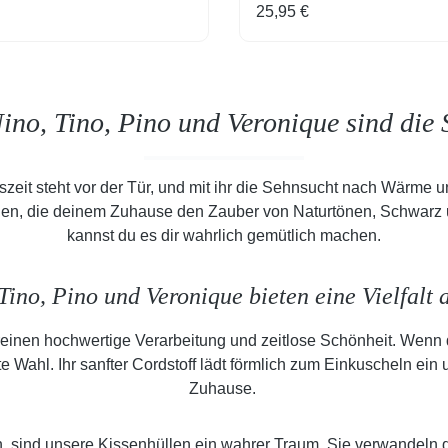
 Preis:
Regulärer Preis:
25,95 €
ino, Tino, Pino und Veronique sind die S
szeit steht vor der Tür, und mit ihr die Sehnsucht nach Wärme 
len, die deinem Zuhause den Zauber von Naturtönen, Schwarz u
kannst du es dir wahrlich gemütlich machen.
ino, Pino und Veronique bieten eine Vielfalt
vereinen hochwertige Verarbeitung und zeitlose Schönheit. Wenn
 Wahl. Ihr sanfter Cordstoff lädt förmlich zum Einkuscheln ei
Zuhause.
n, sind unsere Kissenhüllen ein wahrer Traum. Sie verwandeln 