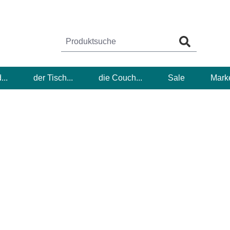
...
der Tisch...
die Couch...
Sale
Mark