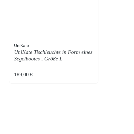
UniKate
UniKate Tischleuchte in Form eines
Segelbootes , Größe L
Regulärer Preis:
189,00 €