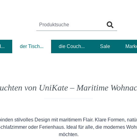
...
der Tisch...
die Couch...
Sale
Mark
euchten von UniKate – Maritime Wohnacc
den stilvolles Design mit maritimem Flair. Klare Formen, nat
Schlafzimmer oder Ferienhaus. Ideal für alle, die modernes W
möchten.