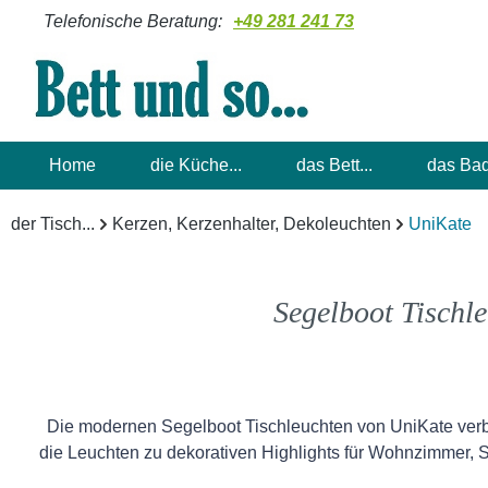
Telefonische Beratung:
+49 281 241 73
m Hauptinhalt springen
Zur Suche springen
Zur Hauptnavigation springen
Home
die Küche...
das Bett...
das Bad
der Tisch...
Kerzen, Kerzenhalter, Dekoleuchten
UniKate
Segelboot Tischl
Die modernen Segelboot Tischleuchten von UniKate verbin
die Leuchten zu dekorativen Highlights für Wohnzimmer, 