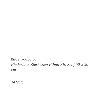
Biederlack/Borbo
Biederlack Zierkissen Ethno Fb. Senf 50 x 50
cm
Regulärer Preis:
34,95 €