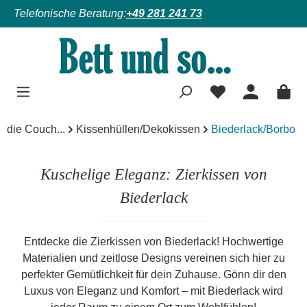
Telefonische Beratung:
+49 281 241 73
Zum Hauptinhalt springen
die Couch...
Kissenhüllen/Dekokissen
Biederlack/Borbo
Kuschelige Eleganz: Zierkissen von
Biederlack
Entdecke die Zierkissen von Biederlack! Hochwertige
Materialien und zeitlose Designs vereinen sich hier zu
perfekter Gemütlichkeit für dein Zuhause. Gönn dir den
Luxus von Eleganz und Komfort – mit Biederlack wird