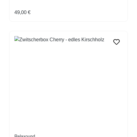
Regulärer Preis:
49,00 €
Relaxound