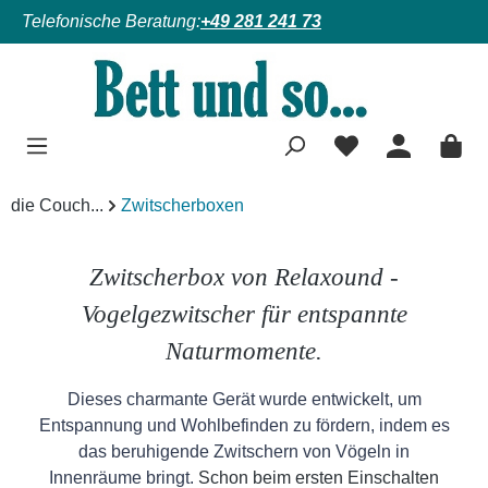
Telefonische Beratung:
+49 281 241 73
Zum Hauptinhalt springen
die Couch...
Zwitscherboxen
Zwitscherbox von Relaxound -
Vogelgezwitscher für entspannte
Naturmomente.
Dieses charmante Gerät wurde entwickelt, um
Entspannung und Wohlbefinden zu fördern, indem es
das beruhigende Zwitschern von Vögeln in
Innenräume bringt.
Schon beim ersten Einschalten