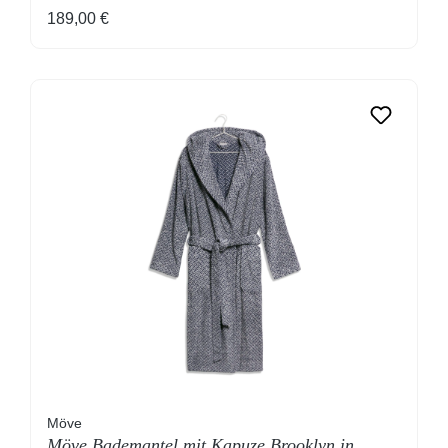
Regulärer Preis:
189,00 €
Möve
Möve Bademantel mit Kapuze Brooklyn in