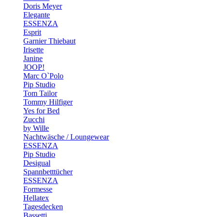
Doris Meyer
Elegante
ESSENZA
Esprit
Garnier Thiebaut
Irisette
Janine
JOOP!
Marc O`Polo
Pip Studio
Tom Tailor
Tommy Hilfiger
Yes for Bed
Zucchi
by Wille
Nachtwäsche / Loungewear
ESSENZA
Pip Studio
Desigual
Spannbetttücher
ESSENZA
Formesse
Hellatex
Tagesdecken
Bassetti