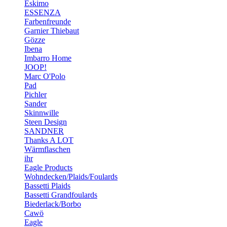
Eskimo
ESSENZA
Farbenfreunde
Garnier Thiebaut
Gözze
Ibena
Imbarro Home
JOOP!
Marc O'Polo
Pad
Pichler
Sander
Skinnwille
Steen Design
SANDNER
Thanks A LOT
Wärmflaschen
ihr
Eagle Products
Wohndecken/Plaids/Foulards
Bassetti Plaids
Bassetti Grandfoulards
Biederlack/Borbo
Cawö
Eagle