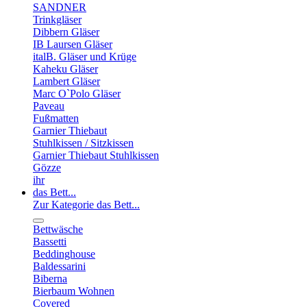
SANDNER
Trinkgläser
Dibbern Gläser
IB Laursen Gläser
italB. Gläser und Krüge
Kaheku Gläser
Lambert Gläser
Marc O`Polo Gläser
Paveau
Fußmatten
Garnier Thiebaut
Stuhlkissen / Sitzkissen
Garnier Thiebaut Stuhlkissen
Gözze
ihr
das Bett...
Zur Kategorie das Bett...
Bettwäsche
Bassetti
Beddinghouse
Baldessarini
Biberna
Bierbaum Wohnen
Covered