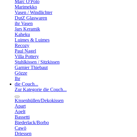
Marc O'Polo
Marimekko
Vasen / Windlichter
DutZ Glaswaren
ihr Vasen
Jars Keramik
Kaheku
Luimes & Luimes
Recozy
Paul Nagel
Villa Pottery
Stuhlkissen / Sitzkissen
Garnier Thiebaut
Gözze
Ihr
die Couch...
Zur Kategorie die Couch...
Kissenhüllen/Dekokissen
Apart
Apelt
Bassetti
Biederlack/Borbo
Cawö
Driessen