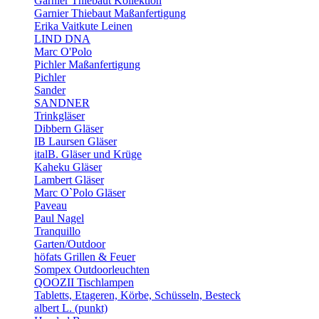
Garnier Thiebaut Kollektion
Garnier Thiebaut Maßanfertigung
Erika Vaitkute Leinen
LIND DNA
Marc O'Polo
Pichler Maßanfertigung
Pichler
Sander
SANDNER
Trinkgläser
Dibbern Gläser
IB Laursen Gläser
italB. Gläser und Krüge
Kaheku Gläser
Lambert Gläser
Marc O`Polo Gläser
Paveau
Paul Nagel
Tranquillo
Garten/Outdoor
höfats Grillen & Feuer
Sompex Outdoorleuchten
QOOZII Tischlampen
Tabletts, Etageren, Körbe, Schüsseln, Besteck
albert L. (punkt)