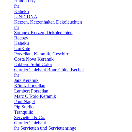
Handed By
ihr
Kaheku
LIND DNA
Kerzen, Kerzenhalter, Dekoleuchten
ihr
Sompex Kerzen, Dekoleuchten
Recozy
Kaheku
UniKate
Porzellan, Keramik, Geschirr
Costa Nova Keramik
Dibbern Solid Color
Garnier Thiebaut Bone China Becher
ihr
Jars Keramik
Könitz Porzellan
Lambert Porzellan
Marc O`Polo Keramik
Paul Nagel
Pip Studio
Tranquillo
Servietten & Co.
Garnier Thiebaut
ihr Servietten und Serviettenringe