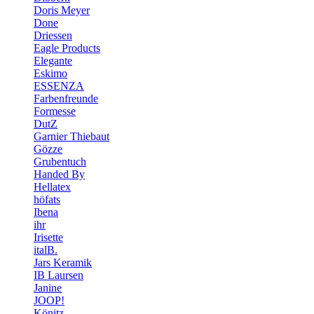
Doris Meyer
Done
Driessen
Eagle Products
Elegante
Eskimo
ESSENZA
Farbenfreunde
Formesse
DutZ
Garnier Thiebaut
Gözze
Grubentuch
Handed By
Hellatex
höfats
Ibena
ihr
Irisette
italB.
Jars Keramik
IB Laursen
Janine
JOOP!
Könitz