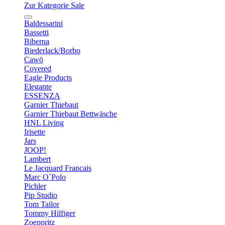
Zur Kategorie Sale
Baldessarini
Bassetti
Biberna
Biederlack/Borbo
Cawö
Covered
Eagle Products
Elegante
ESSENZA
Garnier Thiebaut
Garnier Thiebaut Bettwäsche
HNL Living
Irisette
Jars
JOOP!
Lambert
Le Jacquard Francais
Marc O`Polo
Pichler
Pip Studio
Tom Tailor
Tommy Hilfiger
Zoeppritz