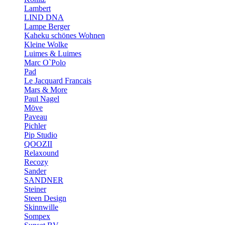
Lambert
LIND DNA
Lampe Berger
Kaheku schönes Wohnen
Kleine Wolke
Luimes & Luimes
Marc O`Polo
Pad
Le Jacquard Francais
Mars & More
Paul Nagel
Möve
Paveau
Pichler
Pip Studio
QOOZII
Relaxound
Recozy
Sander
SANDNER
Steiner
Steen Design
Skinnwille
Sompex