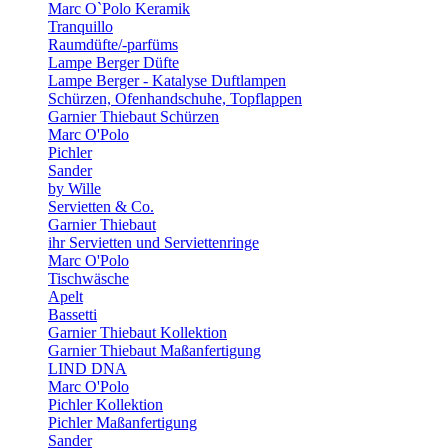
Marc O`Polo Keramik
Tranquillo
Raumdüfte/-parfüms
Lampe Berger Düfte
Lampe Berger - Katalyse Duftlampen
Schürzen, Ofenhandschuhe, Topflappen
Garnier Thiebaut Schürzen
Marc O'Polo
Pichler
Sander
by Wille
Servietten & Co.
Garnier Thiebaut
ihr Servietten und Serviettenringe
Marc O'Polo
Tischwäsche
Apelt
Bassetti
Garnier Thiebaut Kollektion
Garnier Thiebaut Maßanfertigung
LIND DNA
Marc O'Polo
Pichler Kollektion
Pichler Maßanfertigung
Sander