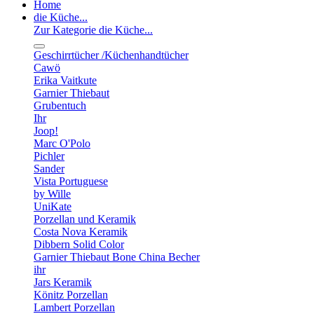
Home
die Küche...
Zur Kategorie die Küche...
Geschirrtücher /Küchenhandtücher
Cawö
Erika Vaitkute
Garnier Thiebaut
Grubentuch
Ihr
Joop!
Marc O'Polo
Pichler
Sander
Vista Portuguese
by Wille
UniKate
Porzellan und Keramik
Costa Nova Keramik
Dibbern Solid Color
Garnier Thiebaut Bone China Becher
ihr
Jars Keramik
Könitz Porzellan
Lambert Porzellan