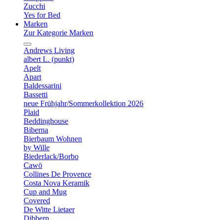
Zucchi
Yes for Bed
Marken
Zur Kategorie Marken
Andrews Living
albert L. (punkt)
Apelt
Apart
Baldessarini
Bassetti
neue Frühjahr/Sommerkollektion 2026
Plaid
Beddinghouse
Biberna
Bierbaum Wohnen
by Wille
Biederlack/Borbo
Cawö
Collines De Provence
Costa Nova Keramik
Cup and Mug
Covered
De Witte Lietaer
Dibbern