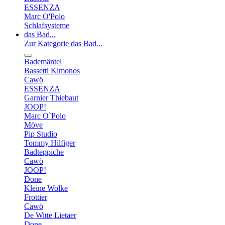
ESSENZA
Marc O'Polo
Schlafsysteme
das Bad...
Zur Kategorie das Bad...
Bademäntel
Bassetti Kimonos
Cawö
ESSENZA
Garnier Thiebaut
JOOP!
Marc O`Polo
Möve
Pip Studio
Tommy Hilfiger
Badteppiche
Cawö
JOOP!
Done
Kleine Wolke
Frottier
Cawö
De Witte Lietaer
Done