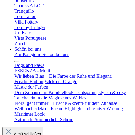
Sunset BV
Thanks A LOT
Tranquillo
Tom Tailor
Villa Pottery
Tommy Hilfiger
UniKate
Vista Portuguese
Zucchi
Schön bei uns
Zur Kategorie Schön bei uns
Dogs and Paws
ESSENZA - Multi
Wir lieben Blau – Die Farbe der Ruhe und Eleganz
Frische Frühlingsdeko in Orange
Magie der Farben
Dein Zuhause im Knuddellook – entspannt, stylish & cozy
Tauche ein in die Magie eines Waldes
Floral geht immer – Frische Akzente für dein Zuhause
Weihnachtsdeko – Kleine Highlights mit großer Wirkung
Maritimer Look
Natürlich. Sommerlich. Schön.
Menü schließen