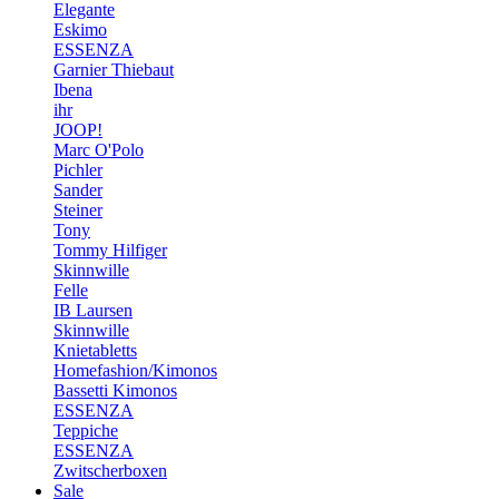
Elegante
Eskimo
ESSENZA
Garnier Thiebaut
Ibena
ihr
JOOP!
Marc O'Polo
Pichler
Sander
Steiner
Tony
Tommy Hilfiger
Skinnwille
Felle
IB Laursen
Skinnwille
Knietabletts
Homefashion/Kimonos
Bassetti Kimonos
ESSENZA
Teppiche
ESSENZA
Zwitscherboxen
Sale