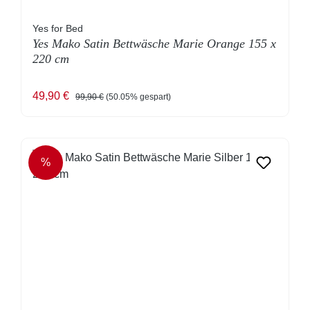
Yes for Bed
Yes Mako Satin Bettwäsche Marie Orange 155 x
220 cm
Verkaufspreis:
Regulärer Preis:
49,90 €
99,90 €
(50.05% gespart)
%
RABATT