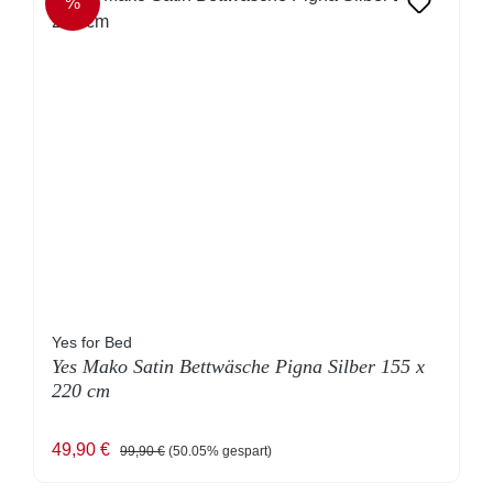
%
RABATT
Yes for Bed
Yes Mako Satin Bettwäsche Pigna Silber 155 x
220 cm
Verkaufspreis:
Regulärer Preis:
49,90 €
99,90 €
(50.05% gespart)