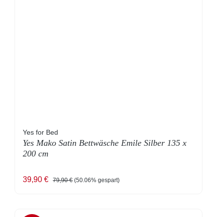
Yes for Bed
Yes Mako Satin Bettwäsche Emile Silber 135 x
200 cm
Verkaufspreis:
Regulärer Preis:
39,90 €
79,90 €
(50.06% gespart)