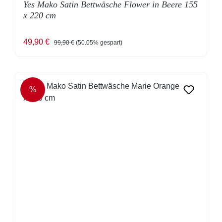
Yes Mako Satin Bettwäsche Flower in Beere 155
x 220 cm
Verkaufspreis:
Regulärer Preis:
49,90 €
99,90 €
(50.05% gespart)
%
RABATT