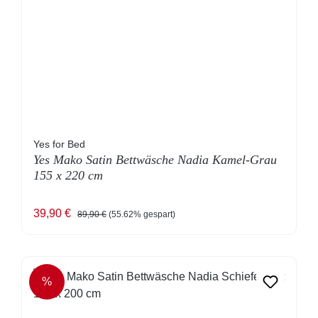
Yes for Bed
Yes Mako Satin Bettwäsche Nadia Kamel-Grau
155 x 220 cm
Verkaufspreis:
Regulärer Preis:
39,90 €
89,90 €
(55.62% gespart)
%
RABATT