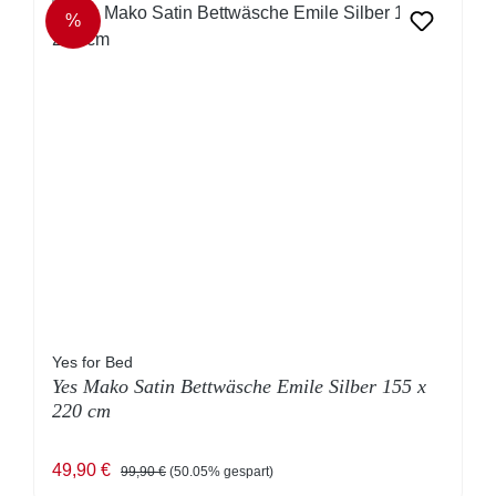
%
RABATT
Yes for Bed
Yes Mako Satin Bettwäsche Emile Silber 155 x
220 cm
Verkaufspreis:
Regulärer Preis:
49,90 €
99,90 €
(50.05% gespart)