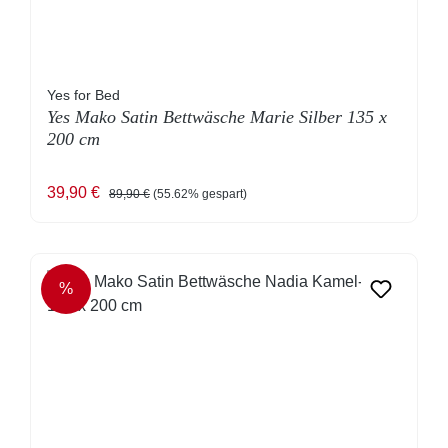
Yes for Bed
Yes Mako Satin Bettwäsche Marie Silber 135 x
200 cm
Verkaufspreis:
Regulärer Preis:
39,90 €
89,90 €
(55.62% gespart)
%
RABATT