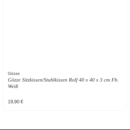
Gözze
Gözze Sitzkissen/Stuhlkissen Rolf 40 x 40 x 3 cm Fb.
Weiß
Regulärer Preis:
19,90 €