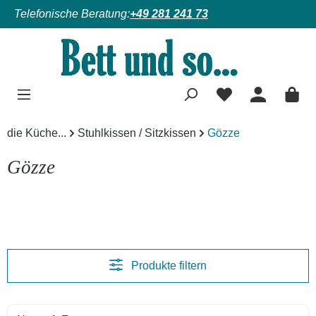
Telefonische Beratung:
+49 281 241 73
Zum Hauptinhalt springen
die Küche...
Stuhlkissen / Sitzkissen
Gözze
Gözze
Produkte filtern