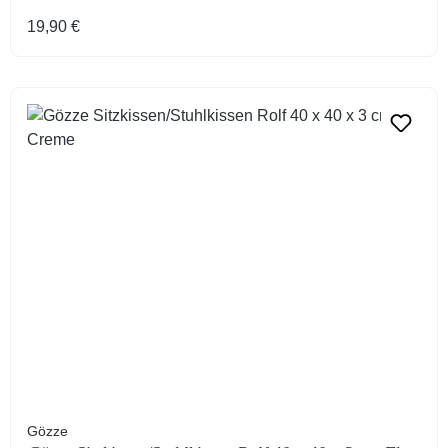
Regulärer Preis:
19,90 €
Gözze