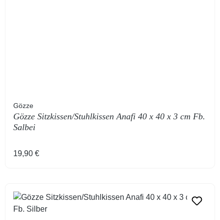
Gözze
Gözze Sitzkissen/Stuhlkissen Anafi 40 x 40 x 3 cm Fb.
Salbei
Regulärer Preis:
19,90 €