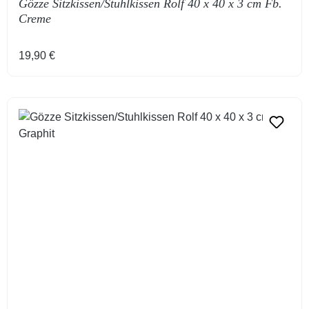
Gözze Sitzkissen/Stuhlkissen Rolf 40 x 40 x 3 cm Fb.
Creme
Regulärer Preis:
19,90 €