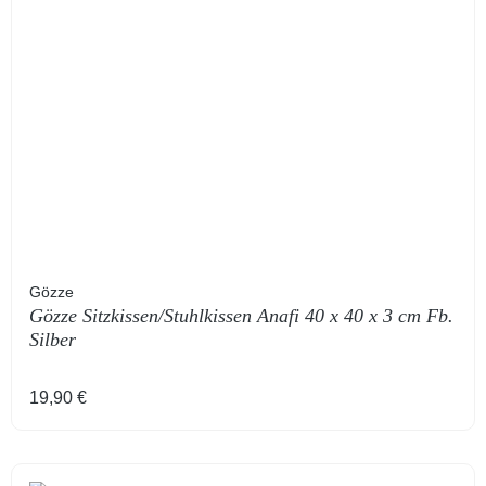
Gözze
Gözze Sitzkissen/Stuhlkissen Anafi 40 x 40 x 3 cm Fb.
Silber
Regulärer Preis:
19,90 €