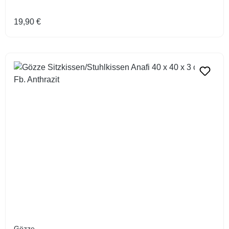
Regulärer Preis:
19,90 €
Gözze