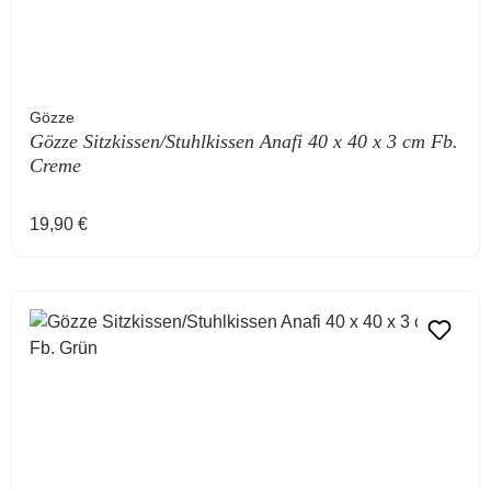
Gözze
Gözze Sitzkissen/Stuhlkissen Anafi 40 x 40 x 3 cm Fb.
Creme
Regulärer Preis:
19,90 €