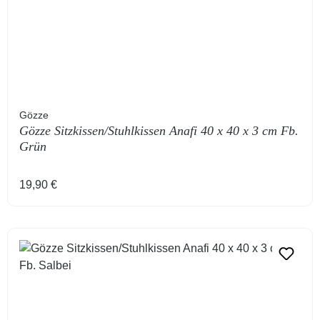
Gözze
Gözze Sitzkissen/Stuhlkissen Anafi 40 x 40 x 3 cm Fb.
Grün
Regulärer Preis:
19,90 €