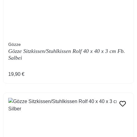
Gözze
Gözze Sitzkissen/Stuhlkissen Rolf 40 x 40 x 3 cm Fb.
Salbei
Regulärer Preis:
19,90 €