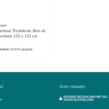
baut
iebaut Tischdecke Bois de
rchmin 155 x 155 cm
eis:
gulärer Preis:
5,00 €
(14.81% gespart)
nd
Sicher einkaufen
SICHERE BEZAHLUNG MIT SSL
VERSCHLÜSSELUNG