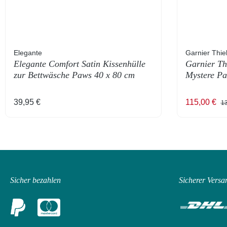
Elegante
Garnier Thie
Elegante Comfort Satin Kissenhülle
Garnier Th
zur Bettwäsche Paws 40 x 80 cm
Mystere Pa
Regulärer Preis:
Verkaufspr
Re
39,95 €
115,00 €
13
Sicher bezahlen
Sicherer Versa