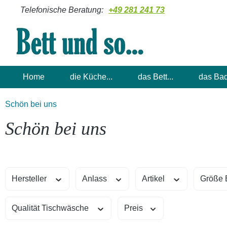
Telefonische Beratung:
+49 281 241 73
m Hauptinhalt springen
Zur Suche springen
Zur Hauptnavigation springen
Home
die Küche...
das Bett...
das Bad
Schön bei uns
Schön bei uns
Hersteller
Anlass
Artikel
Größe 
Qualität Tischwäsche
Preis