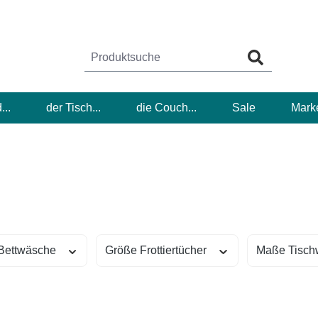
...
der Tisch...
die Couch...
Sale
Mark
Bettwäsche
Größe Frottiertücher
Maße Tisch