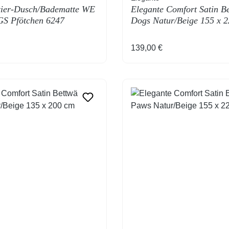
tier-Dusch/Badematte WE
Elegante Comfort Satin B
 Pfötchen 6247
Dogs Natur/Beige 155 x 
tur 50 x 80 cm
Preis:
Regulärer Preis:
139,00 €