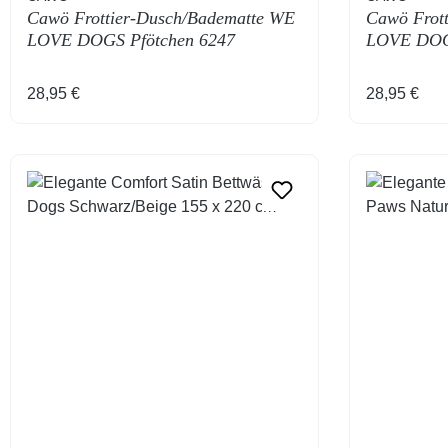
Cawö Frottier-Dusch/Badematte WE
Cawö Frot
LOVE DOGS Pfötchen 6247
LOVE DOGS
Natur/Beige 50 x 80 cm
Schwarz/Na
Regulärer Preis:
Regulärer 
28,95 €
28,95 €