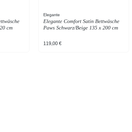
Elegante
ettwäsche
Elegante Comfort Satin Bettwäsche
220 cm
Paws Schwarz/Beige 135 x 200 cm
Regulärer Preis:
119,00 €