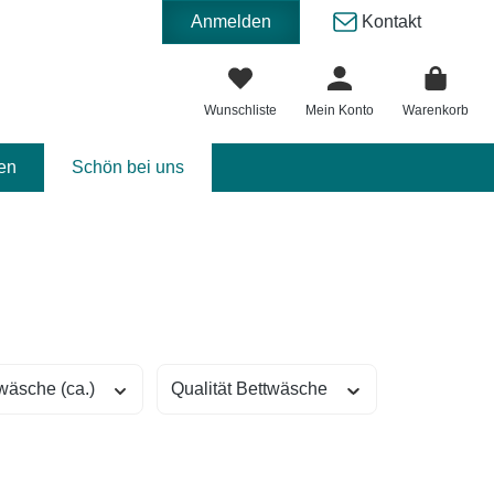
Anmelden
Kontakt
Wunschliste
Mein Konto
Warenkorb
en
Schön bei uns
wäsche (ca.)
Qualität Bettwäsche