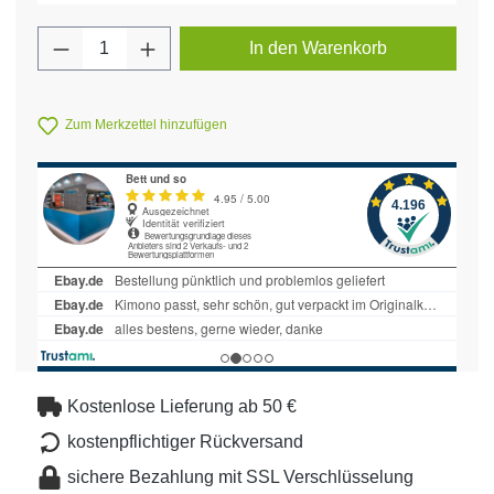
Produkt Anzahl: Gib den gewünschten Wert 
In den Warenkorb
Zum Merkzettel hinzufügen
Kostenlose Lieferung ab 50 €
kostenpflichtiger Rückversand
sichere Bezahlung mit SSL Verschlüsselung