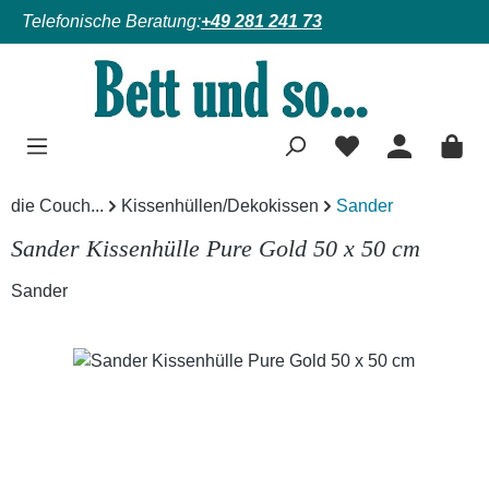
Telefonische Beratung:
+49 281 241 73
Zum Hauptinhalt springen
die Couch...
Kissenhüllen/Dekokissen
Sander
Sander Kissenhülle Pure Gold 50 x 50 cm
Sander
Bildergalerie überspringen