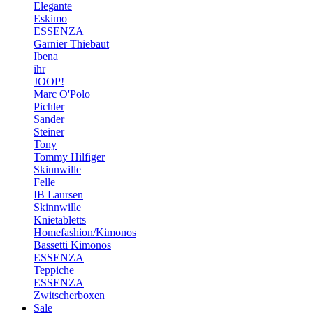
Elegante
Eskimo
ESSENZA
Garnier Thiebaut
Ibena
ihr
JOOP!
Marc O'Polo
Pichler
Sander
Steiner
Tony
Tommy Hilfiger
Skinnwille
Felle
IB Laursen
Skinnwille
Knietabletts
Homefashion/Kimonos
Bassetti Kimonos
ESSENZA
Teppiche
ESSENZA
Zwitscherboxen
Sale