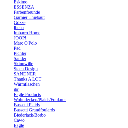
Eskimo
ESSENZA
Farbenfreunde
Garnier Thiebaut
Gözze
Ibena
Imbarro Home
JOOP!
Marc O'Polo
Pad
Pichler
Sander
Skinnwille
Steen Design
SANDNER
Thanks A LOT
Wärmflaschen
ihr
Eagle Products
Wohndecken/Plaids/Foulards
Bassetti Plaids
Bassetti Grandfoulards
Biederlack/Borbo
Cawö
Eagle