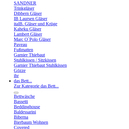
SANDNER
Trinkgläser
Dibbern Gläser
IB Laursen Gläser
italB. Gläser und Krüge
Kaheku Gläser
Lambert Gläser
Marc O`Polo Gläser
Paveau
Fußmatten
Garnier Thiebaut
Stuhlkissen / Sitzkissen
Garnier Thiebaut Stuhlkissen
Gözze
ihr
das Bett...
Zur Kategorie das Bett...
Bettwäsche
Bassetti
Beddinghouse
Baldessarini
Biberna
Bierbaum Wohnen
Covered