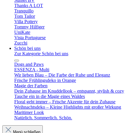
Sunset BV
Thanks A LOT
Tranquillo
Tom Tailor
Villa Pottery
Tommy Hilfiger
UniKate
Vista Portuguese
Zucchi
Schön bei uns
Zur Kategorie Schön bei uns
Dogs and Paws
ESSENZA - Multi
Wir lieben Blau – Die Farbe der Ruhe und Eleganz
Frische Frühlingsdeko in Orange
Magie der Farben
Dein Zuhause im Knuddellook – entspannt, stylish & cozy
Tauche ein in die Magie eines Waldes
Floral geht immer – Frische Akzente für dein Zuhause
Weihnachtsdeko – Kleine Highlights mit großer Wirkung
Maritimer Look
Natürlich. Sommerlich. Schön.
Menü schließen