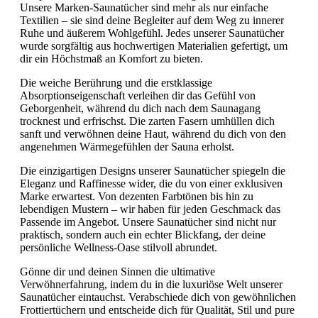
Unsere Marken-Saunatücher sind mehr als nur einfache
Textilien – sie sind deine Begleiter auf dem Weg zu innerer
Ruhe und äußerem Wohlgefühl. Jedes unserer Saunatücher
wurde sorgfältig aus hochwertigen Materialien gefertigt, um
dir ein Höchstmaß an Komfort zu bieten.
Die weiche Berührung und die erstklassige
Absorptionseigenschaft verleihen dir das Gefühl von
Geborgenheit, während du dich nach dem Saunagang
trocknest und erfrischst. Die zarten Fasern umhüllen dich
sanft und verwöhnen deine Haut, während du dich von den
angenehmen Wärmegefühlen der Sauna erholst.
Die einzigartigen Designs unserer Saunatücher spiegeln die
Eleganz und Raffinesse wider, die du von einer exklusiven
Marke erwartest. Von dezenten Farbtönen bis hin zu
lebendigen Mustern – wir haben für jeden Geschmack das
Passende im Angebot. Unsere Saunatücher sind nicht nur
praktisch, sondern auch ein echter Blickfang, der deine
persönliche Wellness-Oase stilvoll abrundet.
Gönne dir und deinen Sinnen die ultimative
Verwöhnerfahrung, indem du in die luxuriöse Welt unserer
Saunatücher eintauchst. Verabschiede dich von gewöhnlichen
Frottiertüchern und entscheide dich für Qualität, Stil und pure