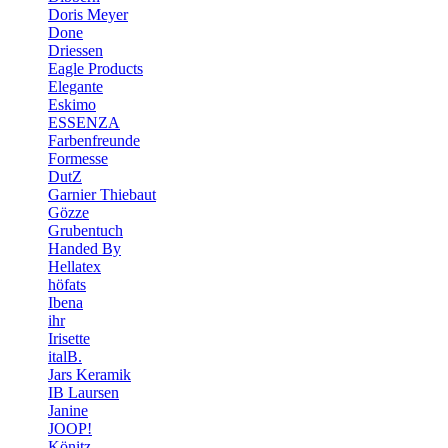
Doris Meyer
Done
Driessen
Eagle Products
Elegante
Eskimo
ESSENZA
Farbenfreunde
Formesse
DutZ
Garnier Thiebaut
Gözze
Grubentuch
Handed By
Hellatex
höfats
Ibena
ihr
Irisette
italB.
Jars Keramik
IB Laursen
Janine
JOOP!
Könitz