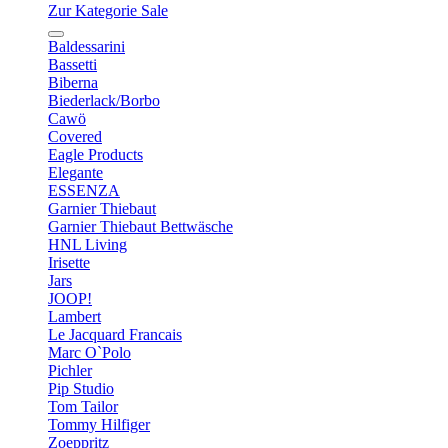
Zur Kategorie Sale
Baldessarini
Bassetti
Biberna
Biederlack/Borbo
Cawö
Covered
Eagle Products
Elegante
ESSENZA
Garnier Thiebaut
Garnier Thiebaut Bettwäsche
HNL Living
Irisette
Jars
JOOP!
Lambert
Le Jacquard Francais
Marc O`Polo
Pichler
Pip Studio
Tom Tailor
Tommy Hilfiger
Zoeppritz