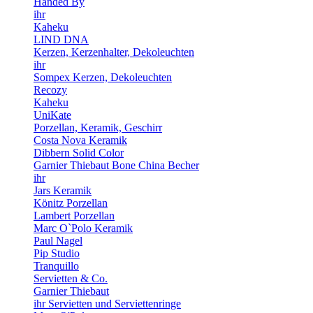
Handed By
ihr
Kaheku
LIND DNA
Kerzen, Kerzenhalter, Dekoleuchten
ihr
Sompex Kerzen, Dekoleuchten
Recozy
Kaheku
UniKate
Porzellan, Keramik, Geschirr
Costa Nova Keramik
Dibbern Solid Color
Garnier Thiebaut Bone China Becher
ihr
Jars Keramik
Könitz Porzellan
Lambert Porzellan
Marc O`Polo Keramik
Paul Nagel
Pip Studio
Tranquillo
Servietten & Co.
Garnier Thiebaut
ihr Servietten und Serviettenringe