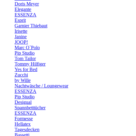
Doris Meyer
Elegante
ESSENZA
Esprit
Garnier Thiebaut
Irisette
Janine
JOOP!
Marc O`Polo
Pip Studio
Tom Tailor
Tommy Hilfiger
Yes for Bed
Zucchi
by Wille
Nachtwäsche / Loungewear
ESSENZA
Pip Studio
Desigual
Spannbetttücher
ESSENZA
Formesse
Hellatex
Tagesdecken
Bassetti