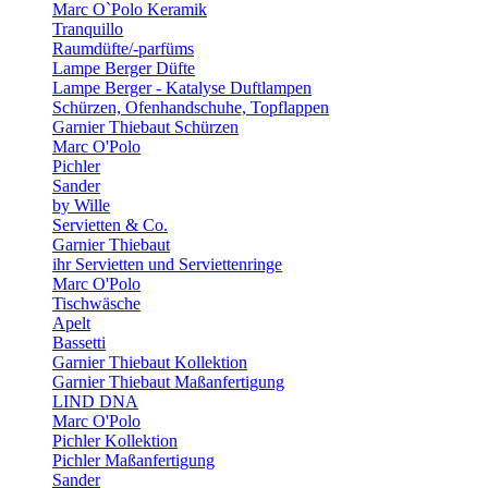
Marc O`Polo Keramik
Tranquillo
Raumdüfte/-parfüms
Lampe Berger Düfte
Lampe Berger - Katalyse Duftlampen
Schürzen, Ofenhandschuhe, Topflappen
Garnier Thiebaut Schürzen
Marc O'Polo
Pichler
Sander
by Wille
Servietten & Co.
Garnier Thiebaut
ihr Servietten und Serviettenringe
Marc O'Polo
Tischwäsche
Apelt
Bassetti
Garnier Thiebaut Kollektion
Garnier Thiebaut Maßanfertigung
LIND DNA
Marc O'Polo
Pichler Kollektion
Pichler Maßanfertigung
Sander