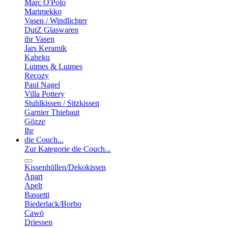
Marc O'Polo
Marimekko
Vasen / Windlichter
DutZ Glaswaren
ihr Vasen
Jars Keramik
Kaheku
Luimes & Luimes
Recozy
Paul Nagel
Villa Pottery
Stuhlkissen / Sitzkissen
Garnier Thiebaut
Gözze
Ihr
die Couch...
Zur Kategorie die Couch...
Kissenhüllen/Dekokissen
Apart
Apelt
Bassetti
Biederlack/Borbo
Cawö
Driessen