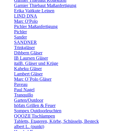
Garnier Thiebaut Kollektion
Garnier Thiebaut Maßanfertigung
Erika Vaitkute Leinen
LIND DNA
Marc O'Polo
Pichler Maßanfertigung
Pichler
Sander
SANDNER
Trinkgläser
Dibbern Gläser
IB Laursen Gläser
italB. Gläser und Krüge
Kaheku Gläser
Lambert Gläser
Marc O`Polo Gläser
Paveau
Paul Nagel
Tranquillo
Garten/Outdoor
höfats Grillen & Feuer
Sompex Outdoorleuchten
QOOZII Tischlampen
Tabletts, Etageren, Körbe, Schüsseln, Besteck
albert L. (punkt)