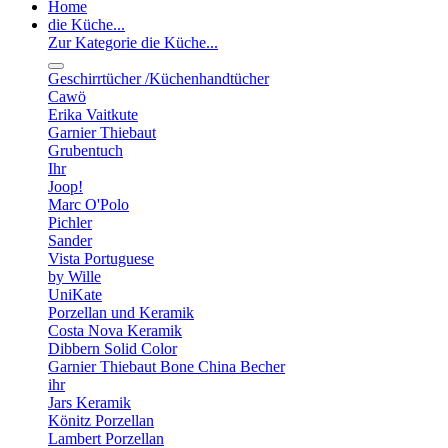
Home
die Küche...
Zur Kategorie die Küche...
Geschirrtücher /Küchenhandtücher
Cawö
Erika Vaitkute
Garnier Thiebaut
Grubentuch
Ihr
Joop!
Marc O'Polo
Pichler
Sander
Vista Portuguese
by Wille
UniKate
Porzellan und Keramik
Costa Nova Keramik
Dibbern Solid Color
Garnier Thiebaut Bone China Becher
ihr
Jars Keramik
Könitz Porzellan
Lambert Porzellan