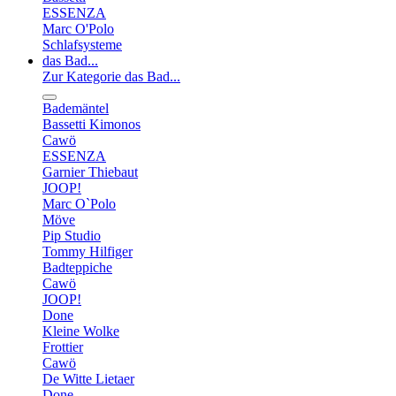
ESSENZA
Marc O'Polo
Schlafsysteme
das Bad...
Zur Kategorie das Bad...
Bademäntel
Bassetti Kimonos
Cawö
ESSENZA
Garnier Thiebaut
JOOP!
Marc O`Polo
Möve
Pip Studio
Tommy Hilfiger
Badteppiche
Cawö
JOOP!
Done
Kleine Wolke
Frottier
Cawö
De Witte Lietaer
Done