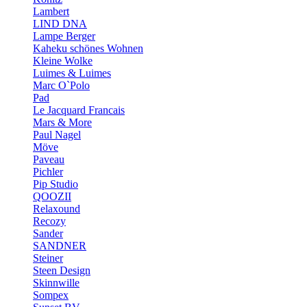
Lambert
LIND DNA
Lampe Berger
Kaheku schönes Wohnen
Kleine Wolke
Luimes & Luimes
Marc O`Polo
Pad
Le Jacquard Francais
Mars & More
Paul Nagel
Möve
Paveau
Pichler
Pip Studio
QOOZII
Relaxound
Recozy
Sander
SANDNER
Steiner
Steen Design
Skinnwille
Sompex