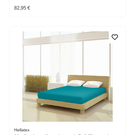
Regulärer Preis:
82,95 €
Hellatex