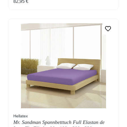
Regulärer Preis:
82,95 €
Hellatex
Mr. Sandman Spannbetttuch Full Elastan de