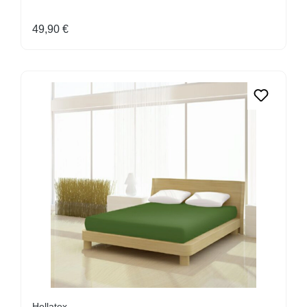
Regulärer Preis:
49,90 €
Hellatex