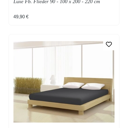
Luxe Fb. Flieder 90 - 100 x 200 - 220 cm
Regulärer Preis:
49,90 €