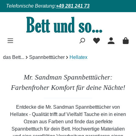
Telefonische Beratung:
+49 281 241 73
Zum Hauptinhalt springen
das Bett...
Spannbetttücher
Hellatex
Mr. Sandman Spannbetttücher:
Farbenfroher Komfort für deine Nächte!
Entdecke die Mr. Sandman Spannbetttücher von
Hellatex - Qualität trifft auf Vielfalt! Tauche ein in einen
Ozean aus Farben und finde das perfekte
Spannbetttuch für dein Bett. Hochwertige Materialien