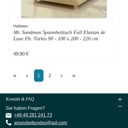
Hellatex
Mr. Sandman Spannbetttuch Full Elastan de
Luxe Fb. Türkis 90 - 100 x 200 - 220 cm
Regulärer Preis:
49,90 €
Seite
Seite
1
2
Kontakt & FAQ
Sie haben Fragen?
+49 49 281 241 73
anunsbettundso@aol.com