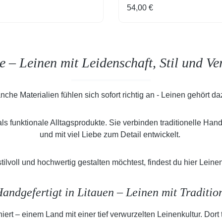
 Preis:
Regulärer Preis:
54,00 €
te – Leinen mit Leidenschaft, Stil und V
che Materialien fühlen sich sofort richtig an - Leinen gehört d
ls funktionale Alltagsprodukte. Sie verbinden traditionelle H
und mit viel Liebe zum Detail entwickelt.
voll und hochwertig gestalten möchtest, findest du hier Leinen
andgefertigt in Litauen – Leinen mit Traditi
iert – einem Land mit einer tief verwurzelten Leinenkultur. Dort 