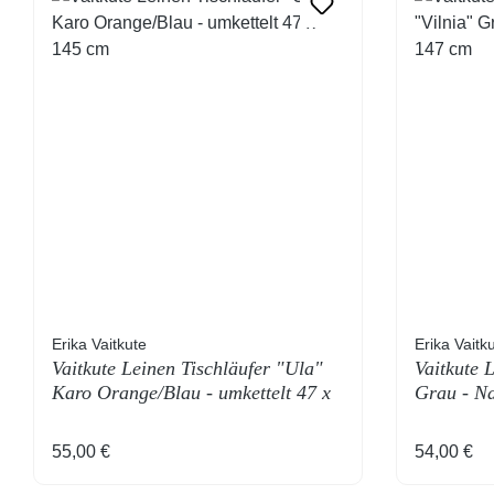
Erika Vaitkute
Erika Vaitk
Vaitkute Leinen Tischläufer "Ula"
Vaitkute 
Karo Orange/Blau - umkettelt 47 x
Grau - Na
145 cm
Regulärer Preis:
Regulärer
55,00 €
54,00 €