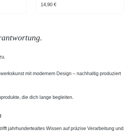
Regulärer Preis:
14,90 €
erantwortung.
azu.
andwerkskunst mit modernem Design – nachhaltig produziert
produkte, die dich lange begleiten.
on
trifft jahrhundertealtes Wissen auf präzise Verarbeitung und