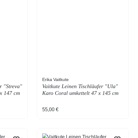
Erika Vaitkute
r "Streva"
Vaitkute Leinen Tischläufer "Ula"
 x 147 cm
Karo Coral umkettelt 47 x 145 cm
Regulärer Preis:
55,00 €