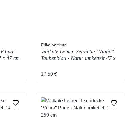
Erika Vaitkute
"Vilnia"
Vaitkute Leinen Serviette "Vilnia"
7 x 47 cm
Taubenblau - Natur umkettelt 47 x
47 cm
Regulärer Preis:
17,50 €