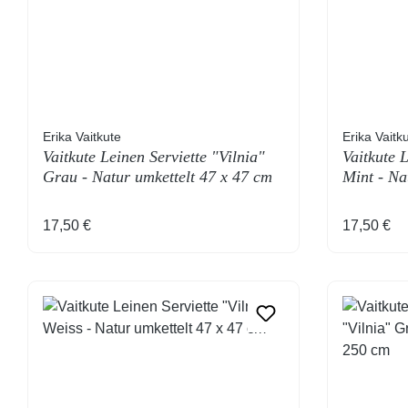
Erika Vaitkute
Erika Vaitk
Vaitkute Leinen Serviette "Vilnia"
Vaitkute L
Grau - Natur umkettelt 47 x 47 cm
Mint - Na
Regulärer Preis:
Regulärer
17,50 €
17,50 €