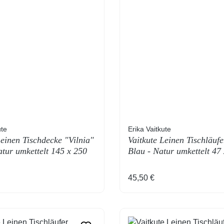
ute
Erika Vaitkute
Leinen Tischdecke "Vilnia"
Vaitkute Leinen Tischläufe
atur umkettelt 145 x 250
Blau - Natur umkettelt 47
 Preis:
Regulärer Preis:
45,50 €