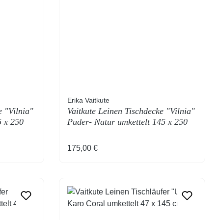
Erika Vaitkute
e "Vilnia"
Vaitkute Leinen Tischdecke "Vilnia"
5 x 250
Puder- Natur umkettelt 145 x 250
cm
Regulärer Preis:
175,00 €