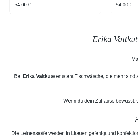
Regulärer Preis:
Regulärer
54,00 €
54,00 €
Erika Vaitku
Man
Bei
Erika Vaitkute
entsteht Tischwäsche, die mehr sind a
Wenn du dein Zuhause bewusst, stil
H
Die Leinenstoffe werden in Litauen gefertigt und konfektion