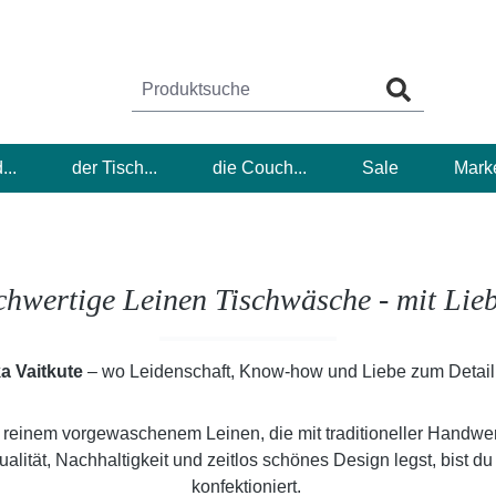
...
der Tisch...
die Couch...
Sale
Mark
hwertige Leinen Tischwäsche - mit Liebe
ka Vaitkute
– wo Leidenschaft, Know-how und Liebe zum Detail 
reinem vorgewaschenem Leinen, die mit traditioneller Handwerksk
ität, Nachhaltigkeit und zeitlos schönes Design legst, bist du h
konfektioniert.