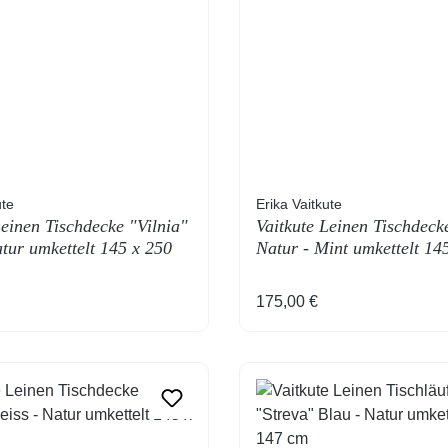
ute
Erika Vaitkute
Leinen Tischdecke "Vilnia"
Vaitkute Leinen Tischdeck
tur umkettelt 145 x 250
Natur - Mint umkettelt 14
cm
 Preis:
Regulärer Preis:
175,00 €