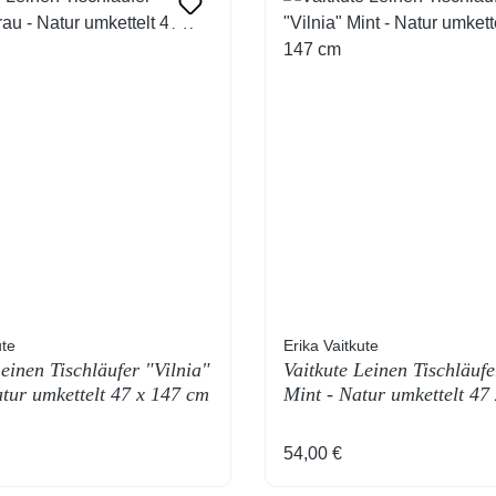
ute
Erika Vaitkute
Leinen Tischläufer "Vilnia"
Vaitkute Leinen Tischläufe
tur umkettelt 47 x 147 cm
Mint - Natur umkettelt 47
 Preis:
Regulärer Preis:
54,00 €