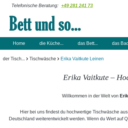
Telefonische Beratung:
+49 281 241 73
m Hauptinhalt springen
Zur Suche springen
Zur Hauptnavigation springen
Home
die Küche...
das Bett...
das Bad
der Tisch...
Tischwäsche
Erika Vaitkute Leinen
Erika Vaitkute – Hoc
Willkommen in der Welt von
Eri
Hier bei uns findest du hochwertige Tischwäsche aus 
Deutschland weiterentwickelt werden. Wenn du Wert auf Qual