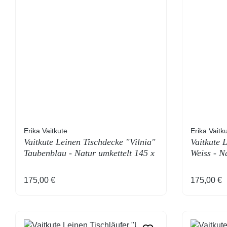
Erika Vaitkute
Erika Vaitk
Vaitkute Leinen Tischdecke "Vilnia"
Vaitkute 
Taubenblau - Natur umkettelt 145 x
Weiss - N
250 cm
cm
Regulärer Preis:
Regulärer
175,00 €
175,00 €