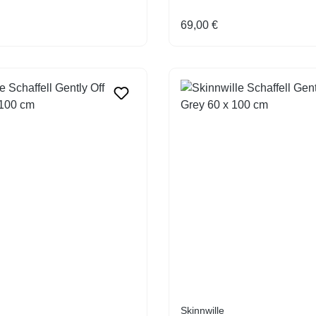
Preis:
Regulärer Preis:
69,00 €
Skinnwille