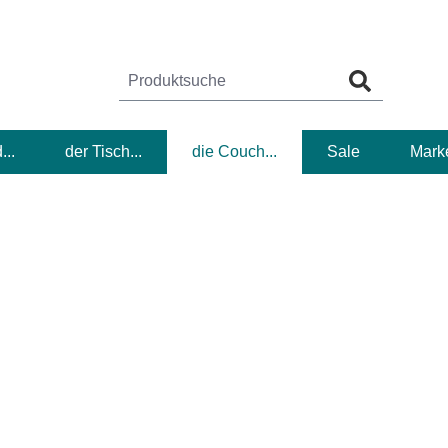
...
der Tisch...
die Couch...
Sale
Mark