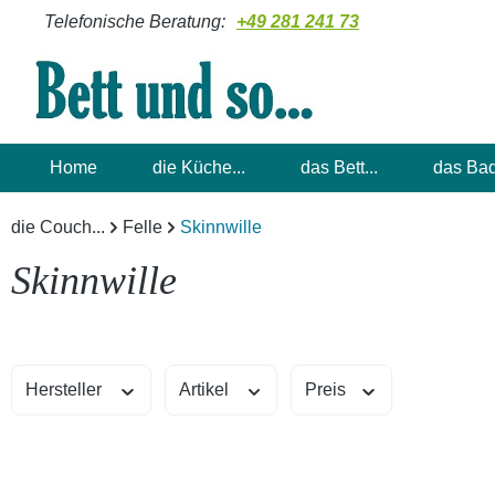
Telefonische Beratung:
+49 281 241 73
m Hauptinhalt springen
Zur Suche springen
Zur Hauptnavigation springen
Home
die Küche...
das Bett...
das Bad
die Couch...
Felle
Skinnwille
Skinnwille
Hersteller
Artikel
Preis