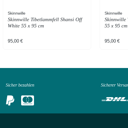
Skinnwille
Skinnwille
Skinnwille Tibetlammfell Shansi Off
Skinnwille 
White 55 x 95 cm
55 x 95 cm
Regulärer Preis:
Regulärer 
95,00 €
95,00 €
Sicher bezahlen
Sicherer Versa