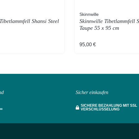
Skinnwille
Tibetlammfell Shansi Steel
Skinnwille Tibetlammfell 
Taupe 55 x 95 cm
Preis:
Regulärer Preis:
95,00 €
nd
Sicher einkaufen
SICHERE BEZAHLUNG MIT SSL
VERSCHLÜSSELUNG