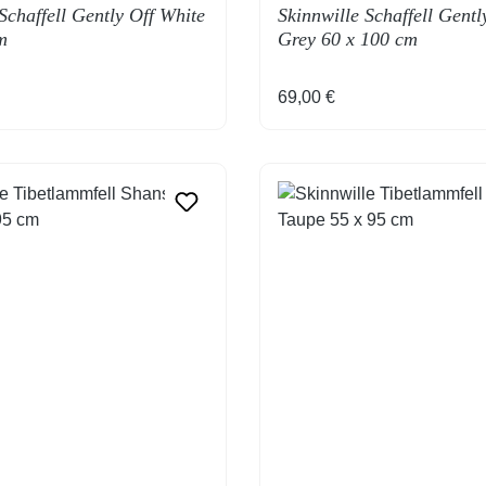
Schaffell Gently Off White
Skinnwille Schaffell Gentl
m
Grey 60 x 100 cm
Preis:
Regulärer Preis:
69,00 €