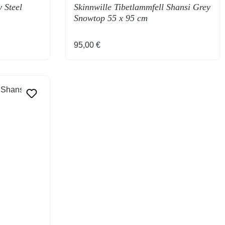
y Steel
Skinnwille Tibetlammfell Shansi Grey
Snowtop 55 x 95 cm
Regulärer Preis:
95,00 €