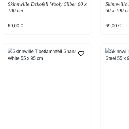
Skinnwille Dekofell Wooly Silber 60 x
Skinnwille 
180 cm
60 x 100 c
Regulärer Preis:
Regulärer 
69,00 €
69,00 €