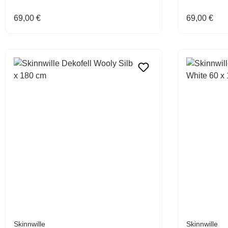
Regulärer Preis:
Regulärer 
69,00 €
69,00 €
Skinnwille
Skinnwille