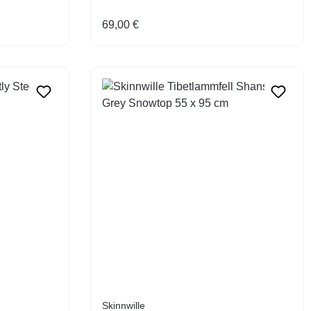
Regulärer Preis:
69,00 €
Skinnwille