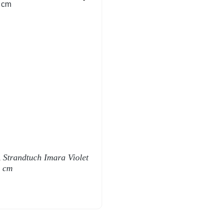
Strandtuch Imara Violet
0 cm
 Preis: