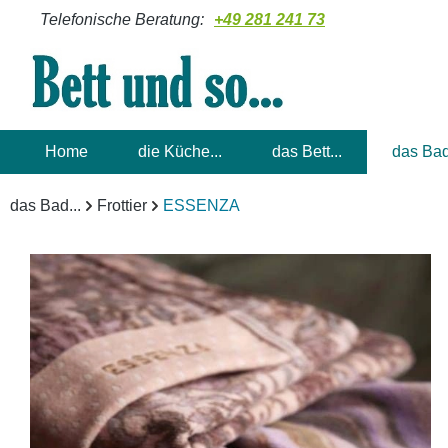
Telefonische Beratung:
+49 281 241 73
m Hauptinhalt springen
Zur Suche springen
Zur Hauptnavigation springen
Home
die Küche...
das Bett...
das Bad
das Bad...
Frottier
ESSENZA