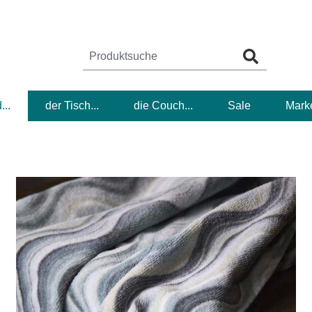
...
der Tisch...
die Couch...
Sale
Mark