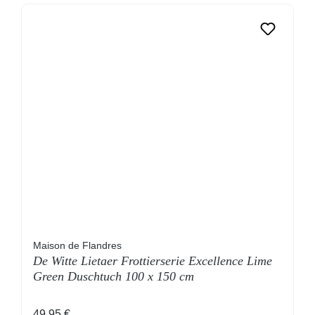
Maison de Flandres
De Witte Lietaer Frottierserie Excellence Lime
Green Duschtuch 100 x 150 cm
Regulärer Preis:
49,95 €