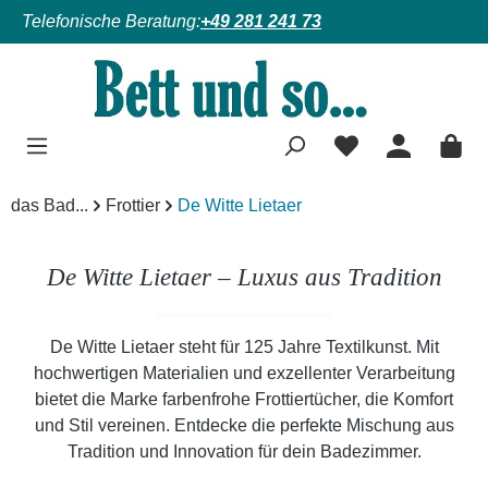
Telefonische Beratung:
+49 281 241 73
Zum Hauptinhalt springen
das Bad...
Frottier
De Witte Lietaer
De Witte Lietaer – Luxus aus Tradition
De Witte Lietaer steht für 125 Jahre Textilkunst. Mit
hochwertigen Materialien und exzellenter Verarbeitung
bietet die Marke farbenfrohe Frottiertücher, die Komfort
und Stil vereinen. Entdecke die perfekte Mischung aus
Tradition und Innovation für dein Badezimmer.