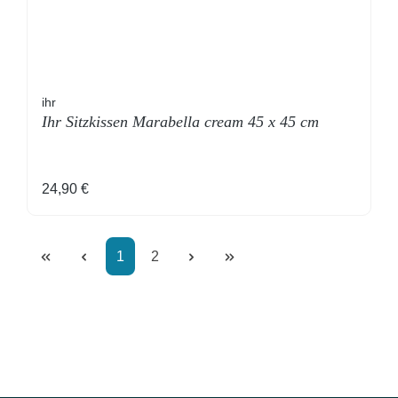
ihr
Ihr Sitzkissen Marabella cream 45 x 45 cm
Regulärer Preis:
24,90 €
Seite
Seite
1
2