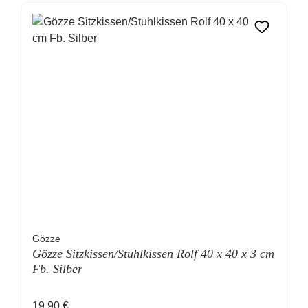
Gözze
Gözze Sitzkissen/Stuhlkissen Rolf 40 x 40 x 3 cm
Fb. Silber
Regulärer Preis:
19,90 €