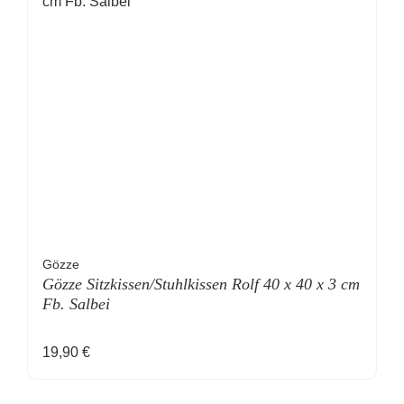
Gözze
Gözze Sitzkissen/Stuhlkissen Rolf 40 x 40 x 3 cm
Fb. Salbei
Regulärer Preis:
19,90 €