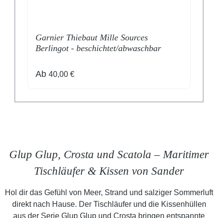
Garnier Thiebaut Mille Sources
G
Berlingot - beschichtet/abwaschbar
b
Regulärer Preis:
R
Ab
40,00 €
Glup Glup, Crosta und Scatola – Maritimer
Tischläufer & Kissen von Sander
Hol dir das Gefühl von Meer, Strand und salziger Sommerluft
direkt nach Hause. Der Tischläufer und die Kissenhüllen
aus der Serie Glup Glup und Crosta bringen entspannte