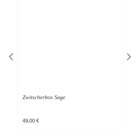
Zwitscherbox Sage
Z
Regulärer Preis:
R
49,00 €
4