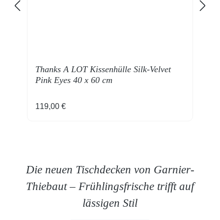
Thanks A LOT Kissenhülle Silk-Velvet
T
Pink Eyes 40 x 60 cm
S
Regulärer Preis:
R
119,00 €
1
Die neuen Tischdecken von Garnier-
Thiebaut – Frühlingsfrische trifft auf
lässigen Stil