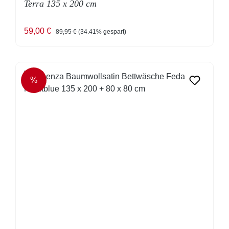
Terra 135 x 200 cm
Verkaufspreis:
Regulärer Preis:
59,00 €
89,95 €
(34.41% gespart)
%
RABATT