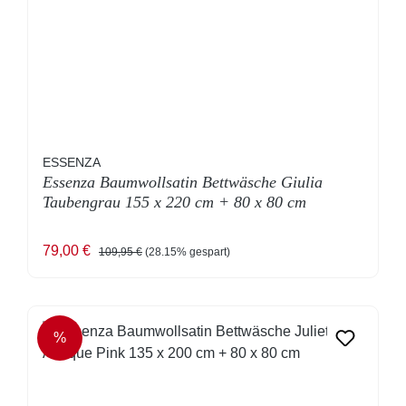
ESSENZA
Essenza Baumwollsatin Bettwäsche Giulia
Taubengrau 155 x 220 cm + 80 x 80 cm
Verkaufspreis:
Regulärer Preis:
79,00 €
109,95 €
(28.15% gespart)
%
RABATT