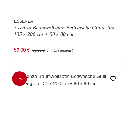
ESSENZA
Essenza Baumwollsatin Bettwäsche Giulia Rot
135 x 200 cm + 80 x 80 cm
Verkaufspreis:
Regulärer Preis:
59,00 €
89,95 €
(34.41% gespart)
%
RABATT