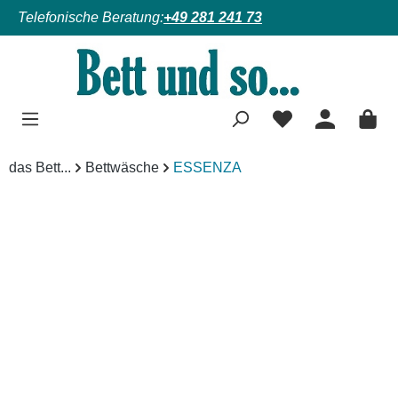
Telefonische Beratung:
+49 281 241 73
Zum Hauptinhalt springen
das Bett...
Bettwäsche
ESSENZA