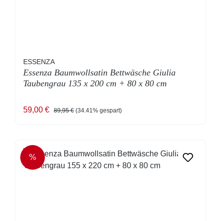
ESSENZA
Essenza Baumwollsatin Bettwäsche Giulia
Taubengrau 135 x 200 cm + 80 x 80 cm
Verkaufspreis:
Regulärer Preis:
59,00 €
89,95 €
(34.41% gespart)
%
RABATT