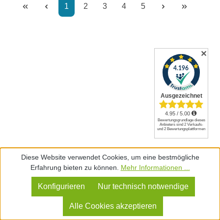
Seite
Seite
Seite
Seite
Seite
1
2
3
4
5
✕
Diese Website verwendet Cookies, um eine bestmögliche
Erfahrung bieten zu können.
Mehr Informationen ...
Konfigurieren
Nur technisch notwendige
Alle Cookies akzeptieren
Sei mutig und zeige mit Essenza Bettwäsche deinen