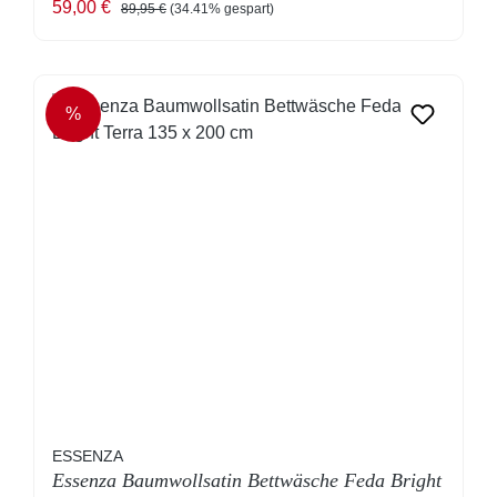
Verkaufspreis:
Regulärer Preis:
59,00 €
89,95 €
(34.41% gespart)
%
RABATT
ESSENZA
Essenza Baumwollsatin Bettwäsche Feda Bright