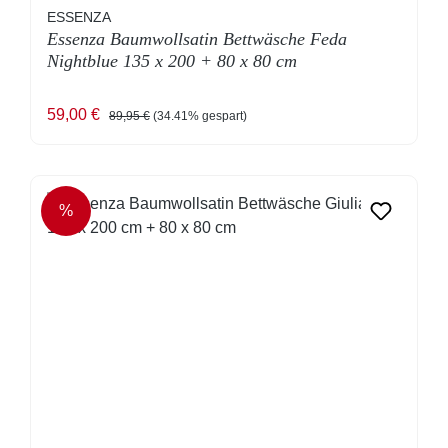
ESSENZA
Essenza Baumwollsatin Bettwäsche Feda
Nightblue 135 x 200 + 80 x 80 cm
Verkaufspreis:
Regulärer Preis:
59,00 €
89,95 €
(34.41% gespart)
%
RABATT