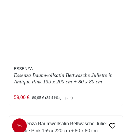
ESSENZA
Essenza Baumwollsatin Bettwäsche Juliette in
Antique Pink 135 x 200 cm + 80 x 80 cm
Verkaufspreis:
Regulärer Preis:
59,00 €
89,95 €
(34.41% gespart)
%
RABATT