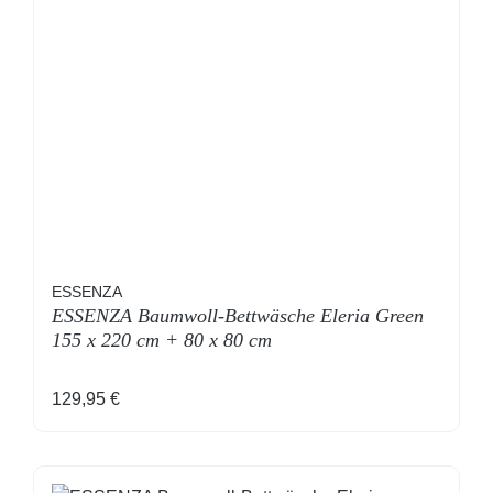
ESSENZA
ESSENZA Baumwoll-Bettwäsche Eleria Green
155 x 220 cm + 80 x 80 cm
Regulärer Preis:
129,95 €