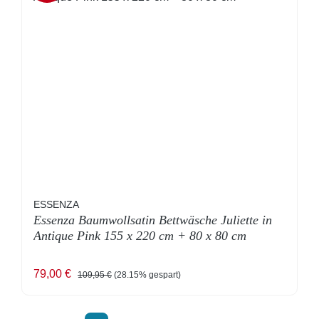
ESSENZA
Essenza Baumwollsatin Bettwäsche Juliette in
Antique Pink 155 x 220 cm + 80 x 80 cm
Verkaufspreis:
Regulärer Preis:
79,00 €
109,95 €
(28.15% gespart)