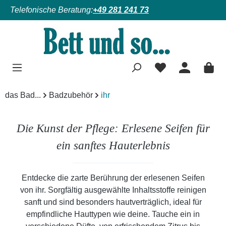
Telefonische Beratung:
+49 281 241 73
Zum Hauptinhalt springen
das Bad...
Badzubehör
ihr
Die Kunst der Pflege: Erlesene Seifen für
ein sanftes Hauterlebnis
Entdecke die zarte Berührung der erlesenen Seifen
von ihr. Sorgfältig ausgewählte Inhaltsstoffe reinigen
sanft und sind besonders hautverträglich, ideal für
empfindliche Hauttypen wie deine. Tauche ein in