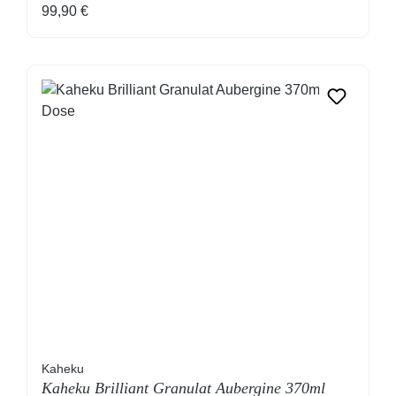
Regulärer Preis:
99,90 €
Kaheku
Kaheku Brilliant Granulat Aubergine 370ml