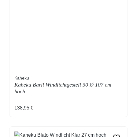
Kaheku
Kaheku Baril Windlichtgestell 30 Ø 107 cm
hoch
Regulärer Preis:
138,95 €