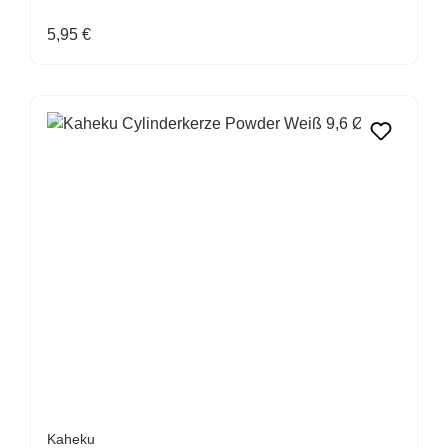
Regulärer Preis:
5,95 €
Kaheku