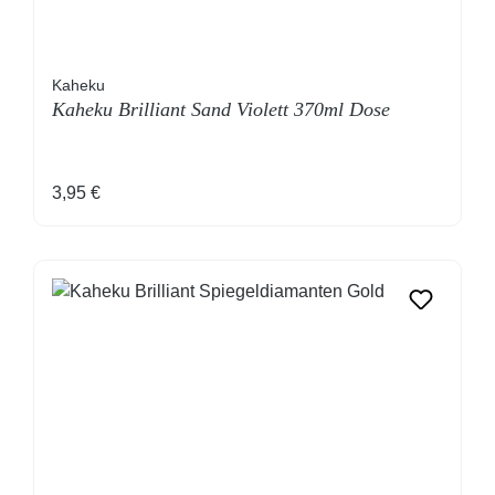
Kaheku
Kaheku Brilliant Sand Violett 370ml Dose
Regulärer Preis:
3,95 €