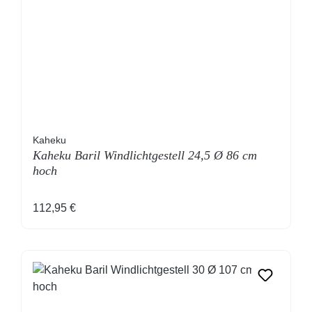
Kaheku
Kaheku Baril Windlichtgestell 24,5 Ø 86 cm
hoch
Regulärer Preis:
112,95 €