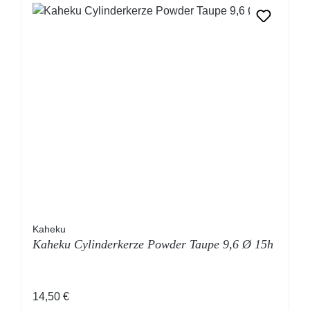
Kaheku
Kaheku Cylinderkerze Powder Taupe 9,6 Ø 15h
Regulärer Preis:
14,50 €