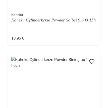
Kaheku
Kaheku Cylinderkerze Powder Salbei 9,6 Ø 15h
Regulärer Preis:
10,95 €