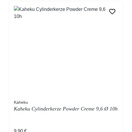
Kaheku
Kaheku Cylinderkerze Powder Creme 9,6 Ø 10h
Regulärer Preis:
9,90 €