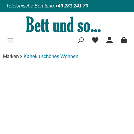
Telefonische Beratung:
+49 281 241 73
Zum Hauptinhalt springen
Marken
Kaheku schönes Wohnen