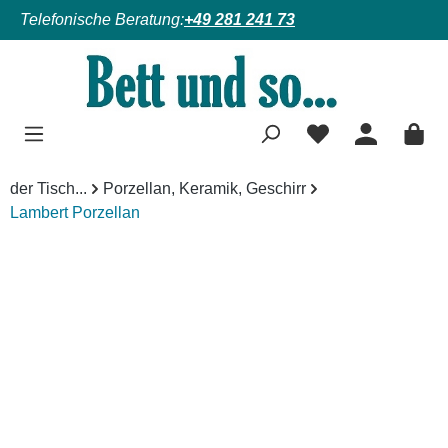
Telefonische Beratung:
+49 281 241 73
Zum Hauptinhalt springen
der Tisch...
Porzellan, Keramik, Geschirr
Lambert Porzellan