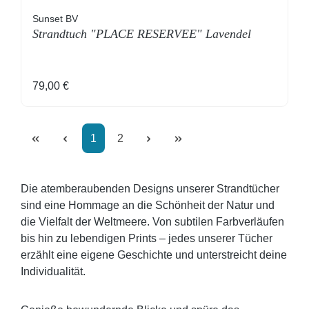
Sunset BV
Strandtuch "PLACE RESERVEE" Lavendel
Regulärer Preis:
79,00 €
Seite
Seite
1
2
Die atemberaubenden Designs unserer Strandtücher
sind eine Hommage an die Schönheit der Natur und
die Vielfalt der Weltmeere. Von subtilen Farbverläufen
bis hin zu lebendigen Prints – jedes unserer Tücher
erzählt eine eigene Geschichte und unterstreicht deine
Individualität.