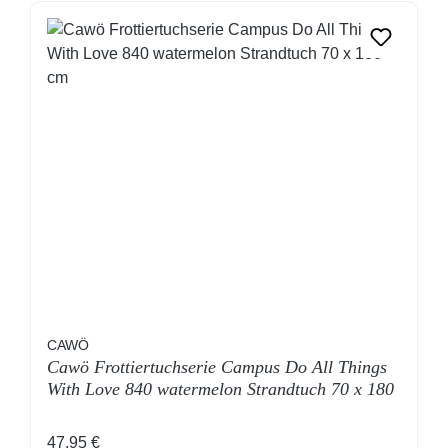
CAWÖ
Cawö Frottiertuchserie Campus Do All Things
With Love 840 watermelon Strandtuch 70 x 180
cm
Regulärer Preis:
47,95 €