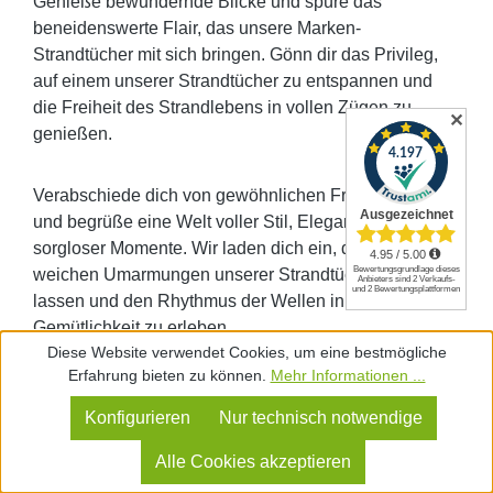
Genieße bewundernde Blicke und spüre das
beneidenswerte Flair, das unsere Marken-
Strandtücher mit sich bringen. Gönn dir das Privileg,
auf einem unserer Strandtücher zu entspannen und
die Freiheit des Strandlebens in vollen Zügen zu
✕
genießen.
Verabschiede dich von gewöhnlichen Frottiertüchern
und begrüße eine Welt voller Stil, Eleganz und
sorgloser Momente. Wir laden dich ein, dich in den
weichen Umarmungen unserer Strandtücher fallen zu
lassen und den Rhythmus der Wellen in absoluter
Gemütlichkeit zu erleben.
Diese Website verwendet Cookies, um eine bestmögliche
Erfahrung bieten zu können.
Mehr Informationen ...
Erlaube dir, dem Alltag zu entfliehen, während du von
der Sonne geküsst wirst und das angenehme Gefühl
Konfigurieren
Nur technisch notwendige
unserer Marken Strandtücher auf deiner Haut spürst.
Alle Cookies akzeptieren