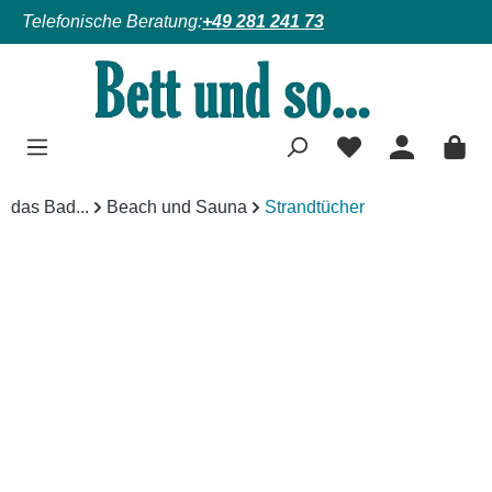
Telefonische Beratung:
+49 281 241 73
Zum Hauptinhalt springen
das Bad...
Beach und Sauna
Strandtücher