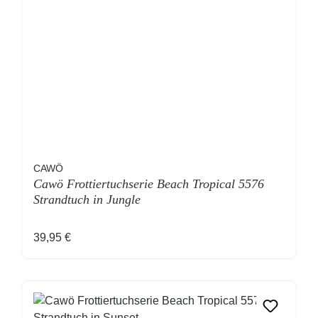
CAWÖ
Cawö Frottiertuchserie Beach Tropical 5576
Strandtuch in Jungle
Regulärer Preis:
39,95 €