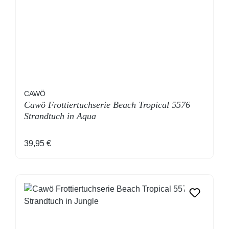
CAWÖ
Cawö Frottiertuchserie Beach Tropical 5576
Strandtuch in Aqua
Regulärer Preis:
39,95 €