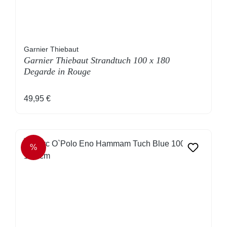
Garnier Thiebaut
Garnier Thiebaut Strandtuch 100 x 180
Degarde in Rouge
Regulärer Preis:
49,95 €
%
RABATT