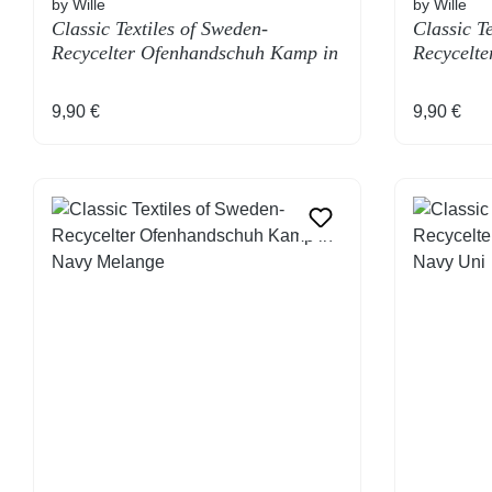
by Wille
by Wille
Classic Textiles of Sweden-
Classic T
Recycelter Ofenhandschuh Kamp in
Recycelt
Grey Gestreift
Grey Kari
Regulärer Preis:
Regulärer
9,90 €
9,90 €