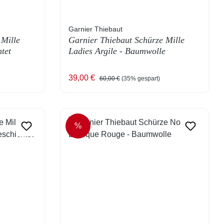
Garnier Thiebaut
 Mille
Garnier Thiebaut Schürze Mille
tet
Ladies Argile - Baumwolle
Verkaufspreis:
Regulärer Preis:
39,00 €
60,00 €
(35% gespart)
%
RABATT