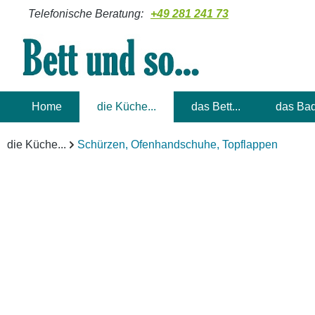
Telefonische Beratung:
+49 281 241 73
m Hauptinhalt springen
Zur Suche springen
Zur Hauptnavigation springen
Home
die Küche...
das Bett...
das Bad
die Küche...
Schürzen, Ofenhandschuhe, Topflappen