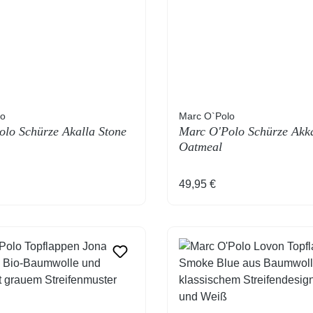
lo
Marc O`Polo
lo Schürze Akalla Stone
Marc O'Polo Schürze Akka
Oatmeal
 Preis:
Regulärer Preis:
49,95 €