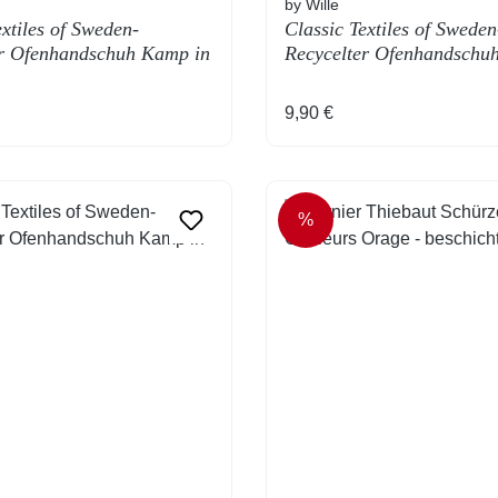
by Wille
extiles of Sweden-
Classic Textiles of Sweden
er Ofenhandschuh Kamp in
Recycelter Ofenhandschu
ert
Grey Uni
 Preis:
Regulärer Preis:
9,90 €
%
RABATT