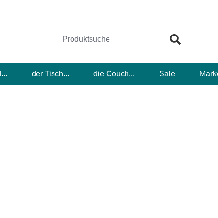
...
der Tisch...
die Couch...
Sale
Mark