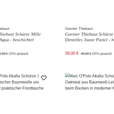
iebaut
Garnier Thiebaut
hiebaut Schürze Mille
Garnier Thiebaut Schürze 
Aqua - beschichtet
Dentelles Jaune Pastel - b
reis:
gulärer Preis:
Verkaufspreis:
Regulärer Preis:
39,00 €
0,00 €
(35% gespart)
60,00 €
(35% gespart)