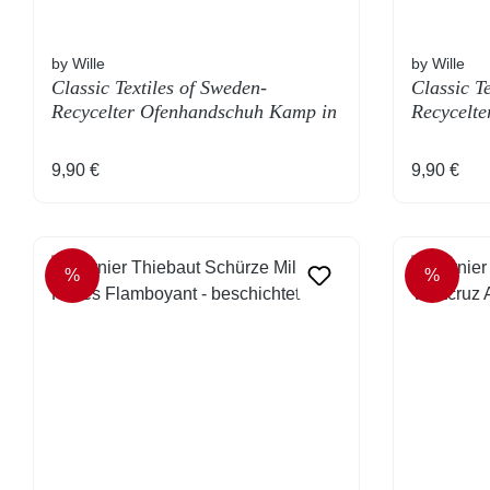
by Wille
by Wille
Classic Textiles of Sweden-
Classic T
Recycelter Ofenhandschuh Kamp in
Recycelt
Navy Melange
Navy Uni
Regulärer Preis:
Regulärer
9,90 €
9,90 €
%
%
RABATT
RABAT