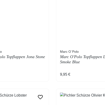
lo
Marc O`Polo
lo Topflappen Jona Stone
Marc O'Polo Topflappen 
Smoke Blue
 Preis:
Regulärer Preis:
9,95 €