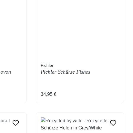
Pichler
Lovon
Pichler Schürze Fishes
Regulärer Preis:
34,95 €