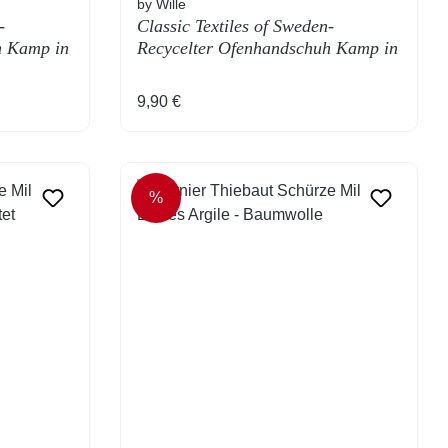
by Wille
-
Classic Textiles of Sweden-
h Kamp in
Recycelter Ofenhandschuh Kamp in
Navy Kariert
Regulärer Preis:
9,90 €
%
RABATT