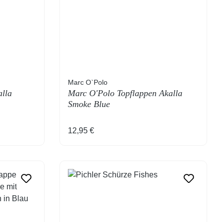
Marc O`Polo
lla
Marc O'Polo Topflappen Akalla
Smoke Blue
Regulärer Preis:
12,95 €