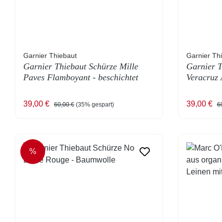
Garnier Thiebaut
Garnier Th
Garnier Thiebaut Schürze Mille
Garnier T
Paves Flamboyant - beschichtet
Veracruz 
Verkaufspreis:
Regulärer Preis:
Verkaufsp
Re
39,00 €
39,00 €
60,00 €
(35% gespart)
6
%
RABATT