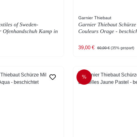
Garnier Thiebaut
extiles of Sweden-
Garnier Thiebaut Schürze
er Ofenhandschuh Kamp in
Couleurs Orage - beschich
 Preis:
Verkaufspreis:
Regulärer Preis:
39,00 €
60,00 €
(35% gespart)
%
T
RABATT