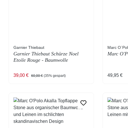
Garnier Thiebaut
Marc O`Po
Garnier Thiebaut Schürze Noel
Marc O'Po
Etoile Rouge - Baumwolle
Verkaufspreis:
Regulärer Preis:
Regulärer
39,00 €
49,95 €
60,00 €
(35% gespart)