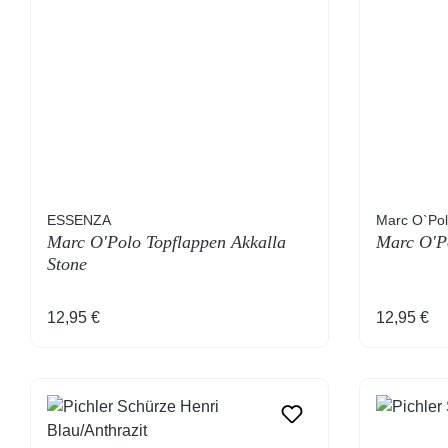
ESSENZA
Marc O`Po
Marc O'Polo Topflappen Akkalla
Marc O'Po
Stone
Regulärer Preis:
Regulärer
12,95 €
12,95 €