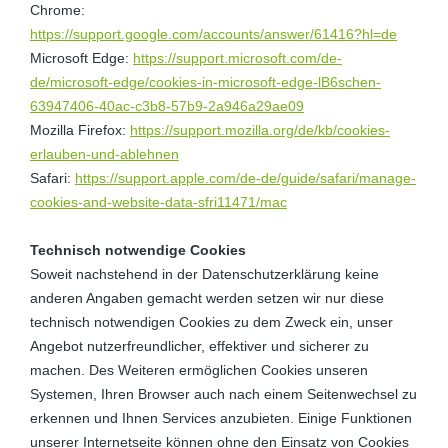
Chrome:
https://support.google.com/accounts/answer/61416?hl=de
Microsoft Edge:
https://support.microsoft.com/de-
de/microsoft-edge/cookies-in-microsoft-edge-lB6schen-
63947406-40ac-c3b8-57b9-2a946a29ae09
Mozilla Firefox:
https://support.mozilla.org/de/kb/cookies-
erlauben-und-ablehnen
Safari:
https://support.apple.com/de-de/guide/safari/manage-
cookies-and-website-data-sfri11471/mac
Technisch notwendige Cookies
Soweit nachstehend in der Datenschutzerklärung keine
anderen Angaben gemacht werden setzen wir nur diese
technisch notwendigen Cookies zu dem Zweck ein, unser
Angebot nutzerfreundlicher, effektiver und sicherer zu
machen. Des Weiteren ermöglichen Cookies unseren
Systemen, Ihren Browser auch nach einem Seitenwechsel zu
erkennen und Ihnen Services anzubieten. Einige Funktionen
unserer Internetseite können ohne den Einsatz von Cookies