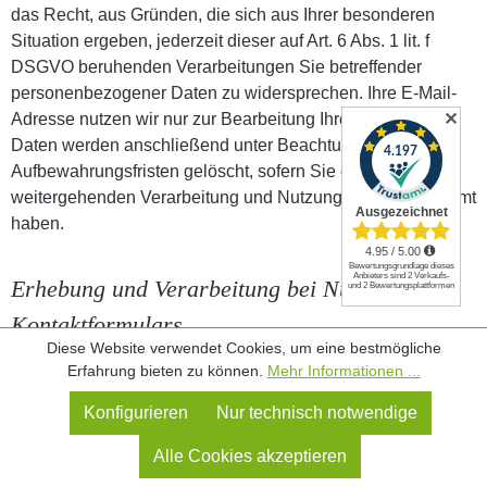
das Recht, aus Gründen, die sich aus Ihrer besonderen
Situation ergeben, jederzeit dieser auf Art. 6 Abs. 1 lit. f
DSGVO beruhenden Verarbeitungen Sie betreffender
personenbezogener Daten zu widersprechen. Ihre E-Mail-
✕
Adresse nutzen wir nur zur Bearbeitung Ihrer Anfrage. Ihre
Daten werden anschließend unter Beachtung gesetzlicher
Aufbewahrungsfristen gelöscht, sofern Sie der
weitergehenden Verarbeitung und Nutzung nicht zugestimmt
haben.
Erhebung und Verarbeitung bei Nutzung des
Kontaktformulars
Diese Website verwendet Cookies, um eine bestmögliche
Erfahrung bieten zu können.
Mehr Informationen ...
Bei der Nutzung des Kontaktformulars erheben wir Ihre
personenbezogenen Daten (Name, E-Mail-Adresse,
Konfigurieren
Nur technisch notwendige
Nachrichtentext) nur in dem von Ihnen zur Verfügung
gestellten Umfang. Die Datenverarbeitung dient dem Zweck
Alle Cookies akzeptieren
der Kontaktaufnahme. Wenn die Kontaktaufnahme der