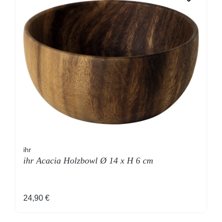
ihr
ihr Acacia Holzbowl Ø 14 x H 6 cm
Regulärer Preis:
24,90 €