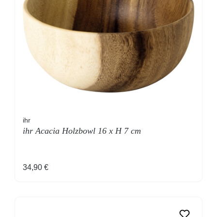
ihr
ihr Acacia Holzbowl 16 x H 7 cm
Regulärer Preis:
34,90 €