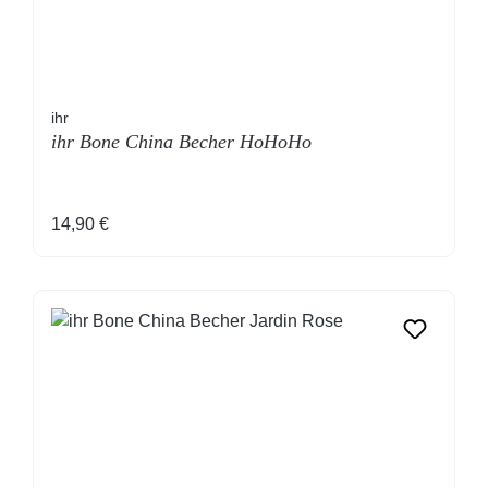
ihr
ihr Bone China Becher HoHoHo
Regulärer Preis:
14,90 €