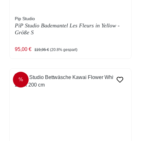
Pip Studio
PiP Studio Bademantel Les Fleurs in Yellow -
Größe S
Verkaufspreis:
Regulärer Preis:
95,00 €
119,95 €
(20.8% gespart)
%
RABATT