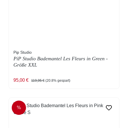
Pip Studio
PiP Studio Bademantel Les Fleurs in Green -
Größe XXL
Verkaufspreis:
Regulärer Preis:
95,00 €
119,95 €
(20.8% gespart)
%
RABATT