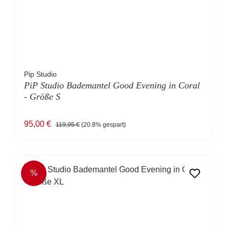
Pip Studio
PiP Studio Bademantel Good Evening in Coral
- Größe S
Verkaufspreis:
Regulärer Preis:
95,00 €
119,95 €
(20.8% gespart)
%
RABATT