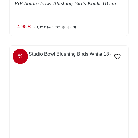
PiP Studio Bowl Blushing Birds Khaki 18 cm
Verkaufspreis:
Regulärer Preis:
14,98 €
29,95 €
(49.98% gespart)
%
RABATT