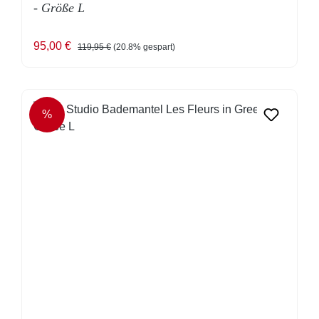
- Größe L
Verkaufspreis:
Regulärer Preis:
95,00 €
119,95 €
(20.8% gespart)
%
RABATT