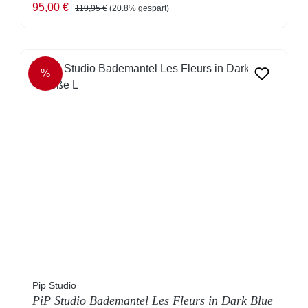
Verkaufspreis:
Regulärer Preis:
95,00 €
119,95 €
(20.8% gespart)
%
RABATT
Pip Studio
PiP Studio Bademantel Les Fleurs in Dark Blue