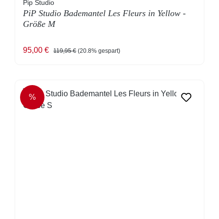
Pip Studio
PiP Studio Bademantel Les Fleurs in Yellow -
Größe M
Verkaufspreis:
Regulärer Preis:
95,00 €
119,95 €
(20.8% gespart)
%
RABATT