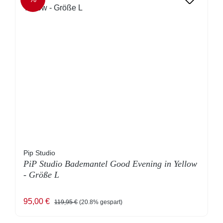
RABATT
Pip Studio
PiP Studio Bademantel Good Evening in Yellow
- Größe L
Verkaufspreis:
Regulärer Preis:
95,00 €
119,95 €
(20.8% gespart)