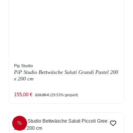
Pip Studio
PiP Studio Bettwäsche Saluti Grandi Pastel 200
x 200 cm
Verkaufspreis:
Regulärer Preis:
155,00 €
219,95 €
(29.53% gespart)
%
RABATT