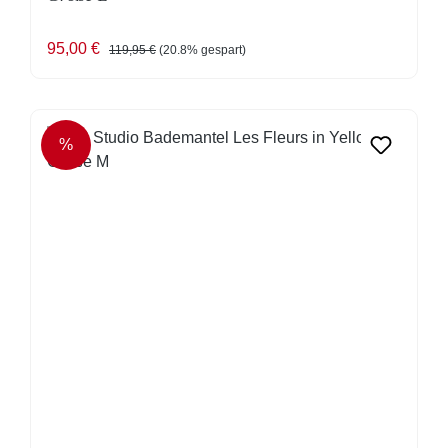
Verkaufspreis:
Regulärer Preis:
95,00 €
119,95 €
(20.8% gespart)
%
RABATT