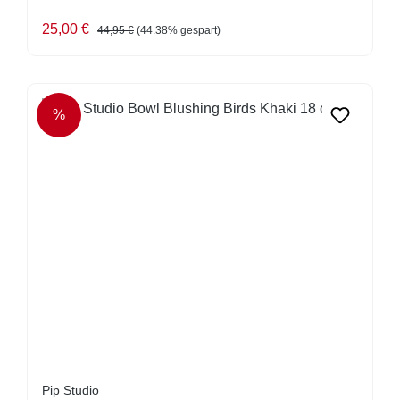
Verkaufspreis:
Regulärer Preis:
25,00 €
44,95 €
(44.38% gespart)
%
RABATT
Pip Studio