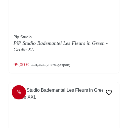
Pip Studio
PiP Studio Bademantel Les Fleurs in Green -
Größe XL
Verkaufspreis:
Regulärer Preis:
95,00 €
119,95 €
(20.8% gespart)
%
RABATT