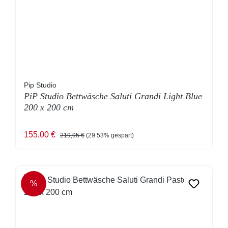
Pip Studio
PiP Studio Bettwäsche Saluti Grandi Light Blue
200 x 200 cm
Verkaufspreis:
Regulärer Preis:
155,00 €
219,95 €
(29.53% gespart)
%
RABATT