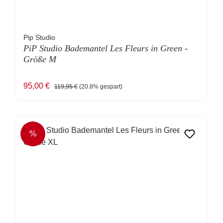
Pip Studio
PiP Studio Bademantel Les Fleurs in Green -
Größe M
Verkaufspreis:
Regulärer Preis:
95,00 €
119,95 €
(20.8% gespart)
%
RABATT