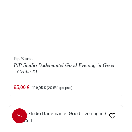
Pip Studio
PiP Studio Bademantel Good Evening in Green
- Größe XL
Verkaufspreis:
Regulärer Preis:
95,00 €
119,95 €
(20.8% gespart)
%
RABATT