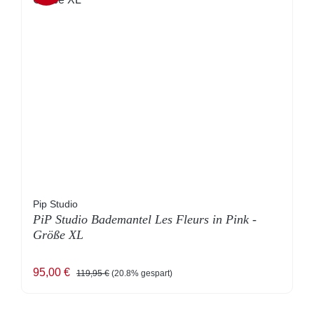
Pip Studio
PiP Studio Bademantel Les Fleurs in Pink -
Größe XL
Verkaufspreis:
Regulärer Preis:
95,00 €
119,95 €
(20.8% gespart)