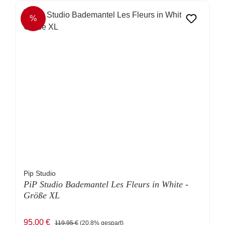
%
RABATT
Pip Studio
PiP Studio Bademantel Les Fleurs in White -
Größe XL
Verkaufspreis:
Regulärer Preis:
95,00 €
119,95 €
(20.8% gespart)