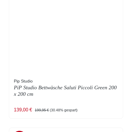
Pip Studio
PiP Studio Bettwäsche Saluti Piccoli Green 200
x 200 cm
Verkaufspreis:
Regulärer Preis:
139,00 €
199,95 €
(30.48% gespart)