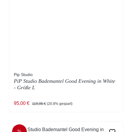
Pip Studio
PiP Studio Bademantel Good Evening in White
- Größe L
Verkaufspreis:
Regulärer Preis:
95,00 €
119,95 €
(20.8% gespart)
%