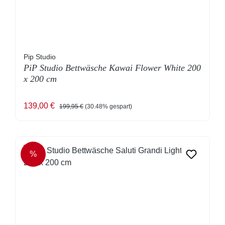
Pip Studio
PiP Studio Bettwäsche Kawai Flower White 200
x 200 cm
Verkaufspreis:
Regulärer Preis:
139,00 €
199,95 €
(30.48% gespart)
%
RABATT