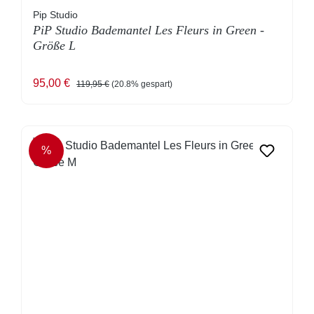
Pip Studio
PiP Studio Bademantel Les Fleurs in Green -
Größe L
Verkaufspreis:
Regulärer Preis:
95,00 €
119,95 €
(20.8% gespart)
%
RABATT