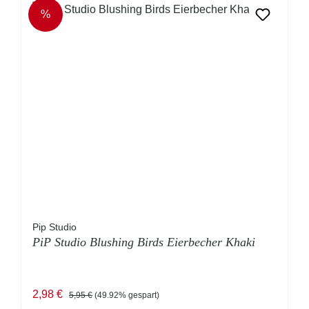
%
RABATT
Pip Studio
PiP Studio Blushing Birds Eierbecher Khaki
Verkaufspreis:
Regulärer Preis:
2,98 €
5,95 €
(49.92% gespart)