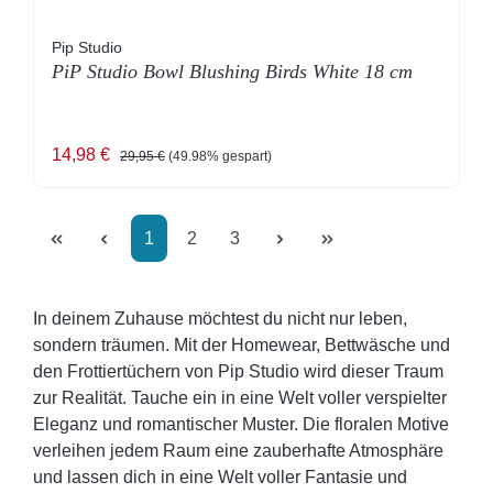
Pip Studio
PiP Studio Bowl Blushing Birds White 18 cm
Verkaufspreis:
Regulärer Preis:
14,98 €
29,95 €
(49.98% gespart)
Seite
Seite
Seite
1
2
3
In deinem Zuhause möchtest du nicht nur leben,
sondern träumen. Mit der Homewear, Bettwäsche und
den Frottiertüchern von Pip Studio wird dieser Traum
zur Realität. Tauche ein in eine Welt voller verspielter
Eleganz und romantischer Muster. Die floralen Motive
verleihen jedem Raum eine zauberhafte Atmosphäre
und lassen dich in eine Welt voller Fantasie und