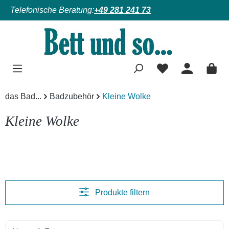
Telefonische Beratung:
+49 281 241 73
Zum Hauptinhalt springen
das Bad...
Badzubehör
Kleine Wolke
Kleine Wolke
Produkte filtern