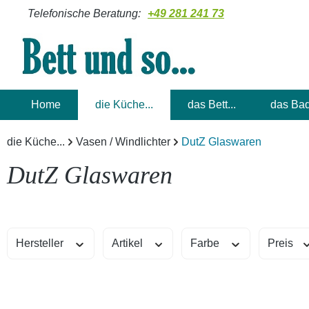
Telefonische Beratung:
+49 281 241 73
m Hauptinhalt springen
Zur Suche springen
Zur Hauptnavigation springen
Home
die Küche...
das Bett...
das Bad
die Küche...
Vasen / Windlichter
DutZ Glaswaren
DutZ Glaswaren
Hersteller
Artikel
Farbe
Preis