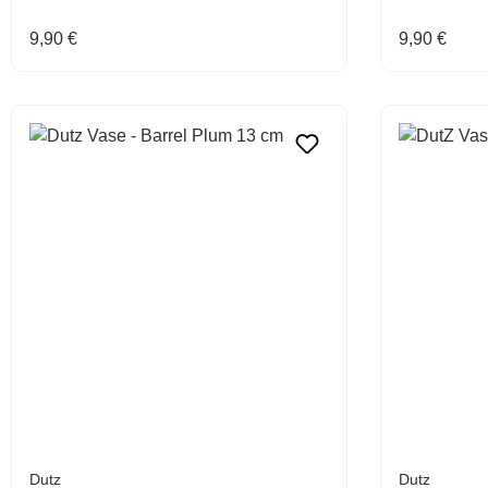
Regulärer Preis:
Regulärer 
9,90 €
9,90 €
Dutz
Dutz