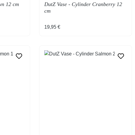
wn 12 cm
DutZ Vase - Cylinder Cranberry 12
cm
Regulärer Preis:
19,95 €