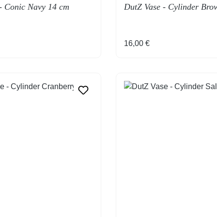
- Conic Navy 14 cm
DutZ Vase - Cylinder Bro
Preis:
Regulärer Preis:
16,00 €