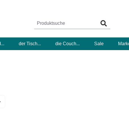
...
der Tisch...
die Couch...
Sale
Mark