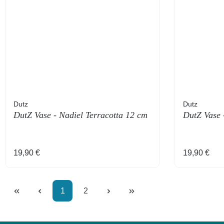
Dutz
Dutz
DutZ Vase - Nadiel Terracotta 12 cm
DutZ Vase 
Regulärer Preis:
Regulärer 
19,90 €
19,90 €
Seite
Seite
1
2