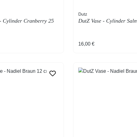
Dutz
- Cylinder Cranberry 25
DutZ Vase - Cylinder Sal
Preis:
Regulärer Preis:
16,00 €