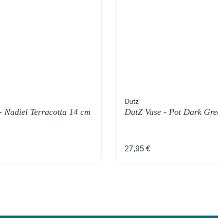
Dutz
- Nadiel Terracotta 14 cm
DutZ Vase - Pot Dark Gre
Preis:
Regulärer Preis:
27,95 €