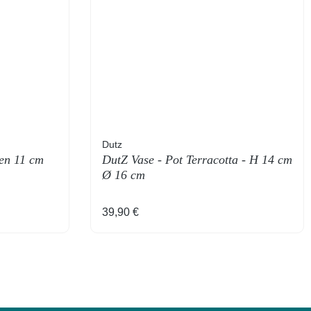
Dutz
en 11 cm
DutZ Vase - Pot Terracotta - H 14 cm
Ø 16 cm
Regulärer Preis:
39,90 €