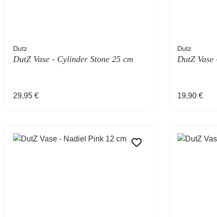
Dutz
Dutz
DutZ Vase - Cylinder Stone 25 cm
DutZ Vase 
Regulärer Preis:
Regulärer 
29,95 €
19,90 €