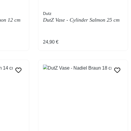
Dutz
mon 12 cm
DutZ Vase - Cylinder Salmon 25 cm
Regulärer Preis:
24,90 €