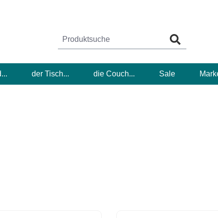
...
der Tisch...
die Couch...
Sale
Mark