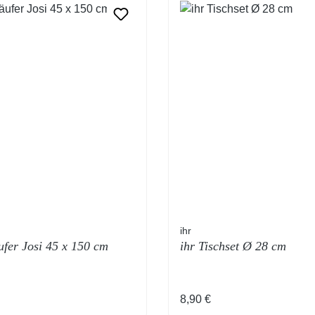
ihr
ufer Josi 45 x 150 cm
ihr Tischset Ø 28 cm
Preis:
Regulärer Preis:
8,90 €