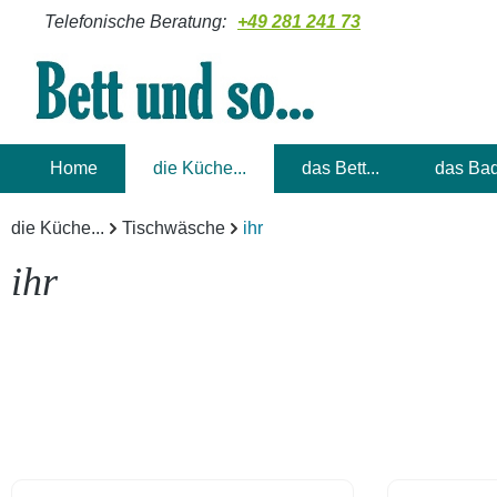
Telefonische Beratung:
+49 281 241 73
m Hauptinhalt springen
Zur Suche springen
Zur Hauptnavigation springen
Home
die Küche...
das Bett...
das Bad
die Küche...
Tischwäsche
ihr
ihr