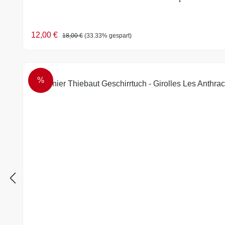
Verkaufspreis:
Regulärer Preis:
12,00 €
18,00 €
(33.33% gespart)
%
RABATT