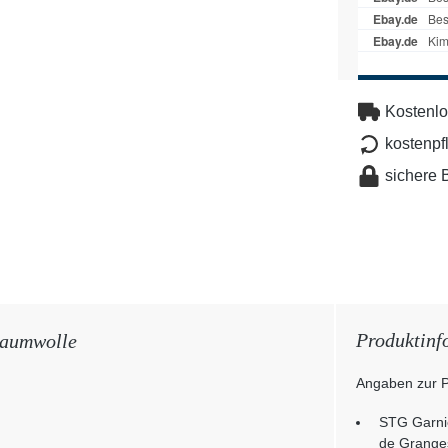
Kostenlo
kostenpf
sichere 
Produktinf
Baumwolle
Angaben zur P
STG Garnie
de Grange