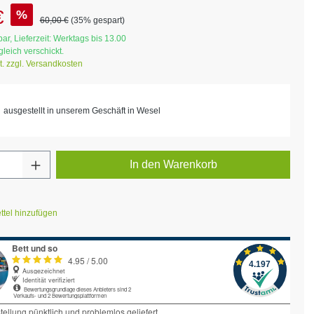
s:
€
%
Regulärer Preis:
60,00 €
(35% gespart)
ar, Lieferzeit: Werktags bis 13.00
ggleich verschickt.
t. zzgl. Versandkosten
ausgestellt in unserem Geschäft in Wesel
Anzahl: Gib den gewünschten Wert ein ode
In den Warenkorb
tel hinzufügen