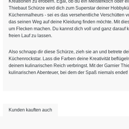
Kreationen zu erobern. Egal, ob du ein Meisterkoch oder ein
Thiebaut Schürze wird dich zum Superstar deiner Hobbyküc
Küchenmalheurs - sei es das versehentliche Verschütten v
das seinen Weg auf deine Kleidung finden möchte. Mit die
um Flecken machen. Du kannst dich voll und ganz darauf ko
freien Lauf zu lassen.
Also schnapp dir diese Schürze, zieh sie an und betrete 
Küchenrockstar. Lass die Farben deine Kreativität beflüge
deinem kulinarischen Reich verbringst. Mit der Garnier Th
kulinarischen Abenteuer, bei dem der Spaß niemals endet!
Kunden kauften auch
Produktgalerie überspringen