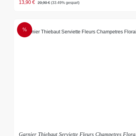
Verkaufspreis:
Regulärer Preis:
13,90 €
20,90 €
(33.49% gespart)
%
RABATT
Garnier Thiebaut Serviette Fleurs Champetres Flora