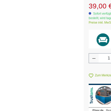
Verkaufsprei
39,00 
Sofort verfügb
bestellt, wird ta
Preise inkl. MwS
Produkt 
Zum Merkzet