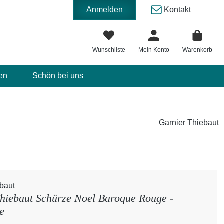
Anmelden
Kontakt
Wunschliste
Mein Konto
Warenkorb
en
Schön bei uns
Garnier Thiebaut
baut
hiebaut Schürze Noel Baroque Rouge -
e