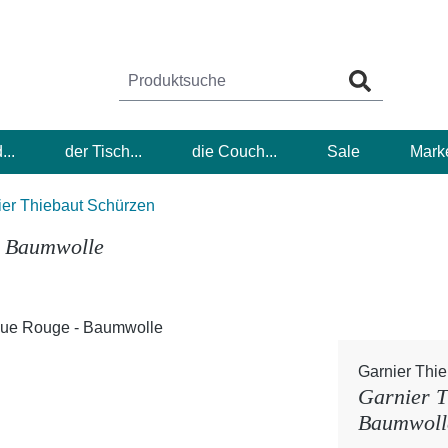
...
der Tisch...
die Couch...
Sale
Mark
ier Thiebaut Schürzen
- Baumwolle
Garnier Thie
Garnier T
Baumwoll