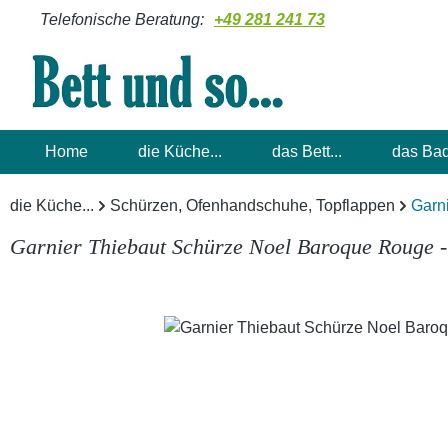
Telefonische Beratung:
+49 281 241 73
m Hauptinhalt springen
Zur Suche springen
Zur Hauptnavigation springen
Home
die Küche...
das Bett...
das Bad
die Küche...
Schürzen, Ofenhandschuhe, Topflappen
Garn
Garnier Thiebaut Schürze Noel Baroque Rouge 
Bildergalerie überspringen