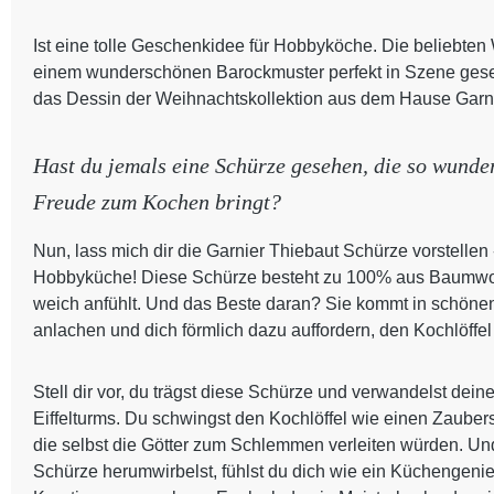
Ist eine tolle Geschenkidee für Hobbyköche. Die beliebten
einem wunderschönen Barockmuster perfekt in Szene gesetz
das Dessin der Weihnachtskollektion aus dem Hause Garni
Hast du jemals eine Schürze gesehen, die so wunderb
Freude zum Kochen bringt?
Nun, lass mich dir die Garnier Thiebaut Schürze vorstellen 
Hobbyküche! Diese Schürze besteht zu 100% aus Baumwoll
weich anfühlt. Und das Beste daran? Sie kommt in schönen
anlachen und dich förmlich dazu auffordern, den Kochlöffe
Stell dir vor, du trägst diese Schürze und verwandelst dein
Eiffelturms. Du schwingst den Kochlöffel wie einen Zaubers
die selbst die Götter zum Schlemmen verleiten würden. Und
Schürze herumwirbelst, fühlst du dich wie ein Küchengenie, 