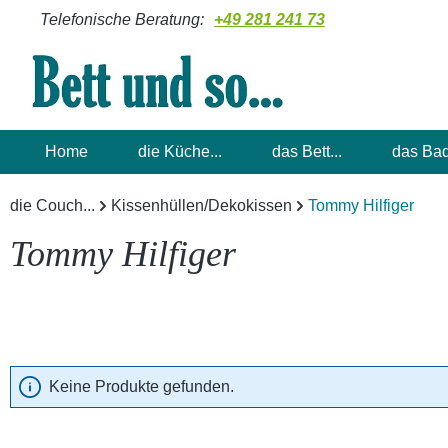
Telefonische Beratung:
+49 281 241 73
m Hauptinhalt springen
Zur Suche springen
Zur Hauptnavigation springen
Home
die Küche...
das Bett...
das Bad
die Couch...
Kissenhüllen/Dekokissen
Tommy Hilfiger
Tommy Hilfiger
Keine Produkte gefunden.