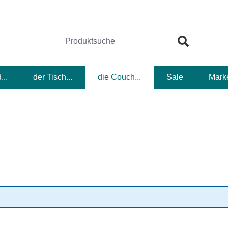
...
der Tisch...
die Couch...
Sale
Mark