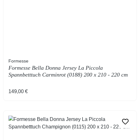
Formesse
Formesse Bella Donna Jersey La Piccola
Spannbetttuch Carminrot (0188) 200 x 210 - 220 cm
Regulärer Preis:
149,00 €