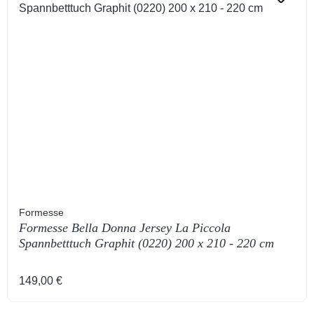
Formesse
Formesse Bella Donna Jersey La Piccola
Spannbetttuch Graphit (0220) 200 x 210 - 220 cm
Regulärer Preis:
149,00 €