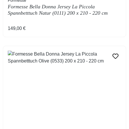
Formesse
Formesse Bella Donna Jersey La Piccola
Spannbetttuch Natur (0111) 200 x 210 - 220 cm
Regulärer Preis:
149,00 €