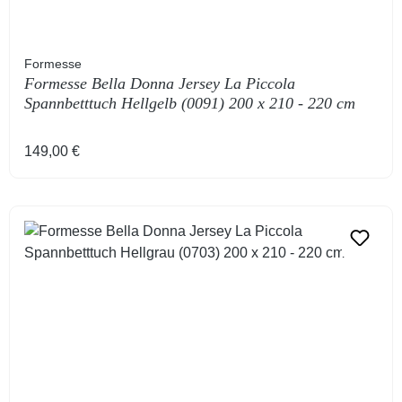
Formesse
Formesse Bella Donna Jersey La Piccola
Spannbetttuch Hellgelb (0091) 200 x 210 - 220 cm
Regulärer Preis:
149,00 €