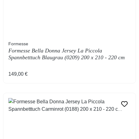
Formesse
Formesse Bella Donna Jersey La Piccola
Spannbetttuch Blaugrau (0209) 200 x 210 - 220 cm
Regulärer Preis:
149,00 €