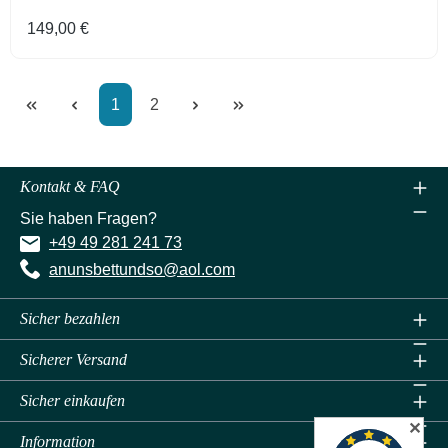
Regulärer Preis:
149,00 €
Seite
Seite
1
2
Kontakt & FAQ
Sie haben Fragen?
+49 49 281 241 73
anunsbettundso@aol.com
Sicher bezahlen
Sicherer Versand
Sicher einkaufen
✕
Information