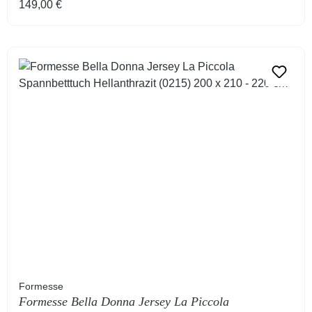
Regulärer Preis:
149,00 €
Formesse
Formesse Bella Donna Jersey La Piccola