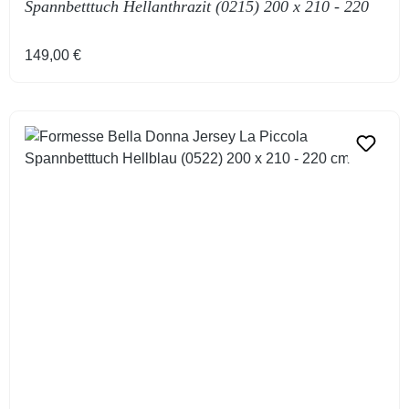
Spannbetttuch Hellanthrazit (0215) 200 x 210 - 220
cm
Regulärer Preis:
149,00 €