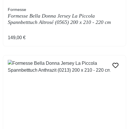
Formesse
Formesse Bella Donna Jersey La Piccola
Spannbetttuch Altrosé (0565) 200 x 210 - 220 cm
Regulärer Preis:
149,00 €