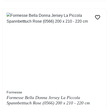
Formesse
Formesse Bella Donna Jersey La Piccola
Spannbetttuch Rose (0566) 200 x 210 - 220 cm