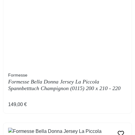
Formesse
Formesse Bella Donna Jersey La Piccola
Spannbetttuch Champignon (0115) 200 x 210 - 220
cm
Regulärer Preis:
149,00 €