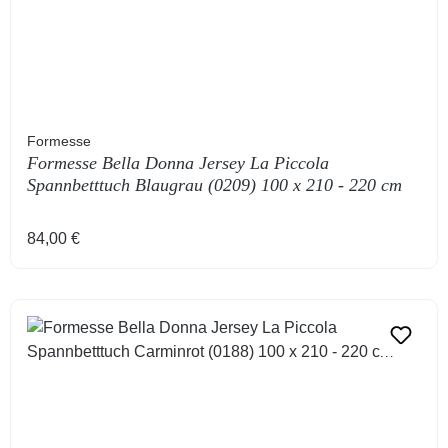
Formesse
Formesse Bella Donna Jersey La Piccola
Spannbetttuch Blaugrau (0209) 100 x 210 - 220 cm
Regulärer Preis:
84,00 €