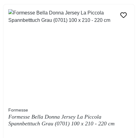
Formesse
Formesse Bella Donna Jersey La Piccola
Spannbetttuch Grau (0701) 100 x 210 - 220 cm