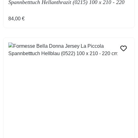
Spannbetttuch Hellanthrazit (0215) 100 x 210 - 220
cm
Regulärer Preis:
84,00 €