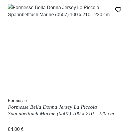
Formesse
Formesse Bella Donna Jersey La Piccola
Spannbetttuch Marine (0507) 100 x 210 - 220 cm
Regulärer Preis:
84,00 €