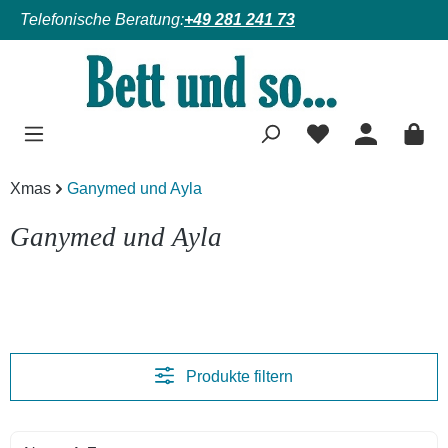
Telefonische Beratung:
+49 281 241 73
Zum Hauptinhalt springen
Xmas
Ganymed und Ayla
Ganymed und Ayla
Produkte filtern