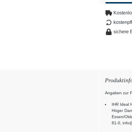
Kostenlo
kostenpf
sichere 
Produktinf
Angaben zur P
IHR Ideal
Höger Da
Essen/Olde
81-0, info