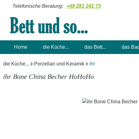
Telefonische Beratung:
+49 281 241 73
m Hauptinhalt springen
Zur Suche springen
Zur Hauptnavigation springen
Home
die Küche...
das Bett...
das Bad
die Küche...
Porzellan und Keramik
ihr
ihr Bone China Becher HoHoHo
Bildergalerie überspringen