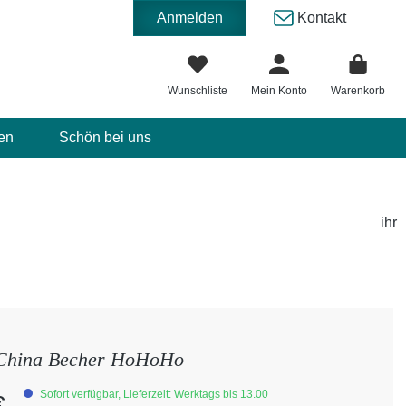
Anmelden
Kontakt
Wunschliste
Mein Konto
Warenkorb
en
Schön bei uns
ihr
 China Becher HoHoHo
eis:
Sofort verfügbar, Lieferzeit: Werktags bis 13.00
€