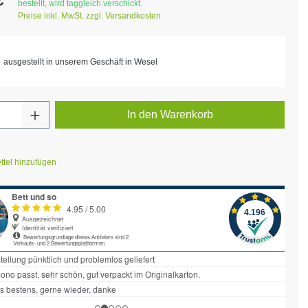
bestellt, wird taggleich verschickt.
Preise inkl. MwSt. zzgl. Versandkosten
ausgestellt in unserem Geschäft in Wesel
Anzahl: Gib den gewünschten Wert ein ode
In den Warenkorb
tel hinzufügen