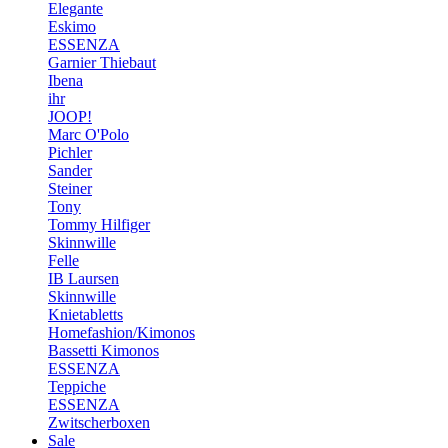
Elegante
Eskimo
ESSENZA
Garnier Thiebaut
Ibena
ihr
JOOP!
Marc O'Polo
Pichler
Sander
Steiner
Tony
Tommy Hilfiger
Skinnwille
Felle
IB Laursen
Skinnwille
Knietabletts
Homefashion/Kimonos
Bassetti Kimonos
ESSENZA
Teppiche
ESSENZA
Zwitscherboxen
Sale