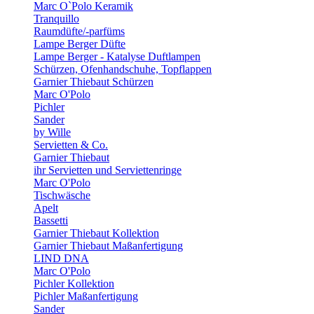
Marc O`Polo Keramik
Tranquillo
Raumdüfte/-parfüms
Lampe Berger Düfte
Lampe Berger - Katalyse Duftlampen
Schürzen, Ofenhandschuhe, Topflappen
Garnier Thiebaut Schürzen
Marc O'Polo
Pichler
Sander
by Wille
Servietten & Co.
Garnier Thiebaut
ihr Servietten und Serviettenringe
Marc O'Polo
Tischwäsche
Apelt
Bassetti
Garnier Thiebaut Kollektion
Garnier Thiebaut Maßanfertigung
LIND DNA
Marc O'Polo
Pichler Kollektion
Pichler Maßanfertigung
Sander