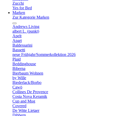
Zucchi
Yes for Bed
Marken
Zur Kategorie Marken
Andrews Living
albert L. (punkt)
Apelt
Apart
Baldessarini
Bassetti
neue Frühjahr/Sommerkollektion 2026
Plaid
Beddinghouse
Biberna
Bierbaum Wohnen
by Wille
Biederlack/Borbo
Cawö
Collines De Provence
Costa Nova Keramik
Cup and Mug
Covered
De Witte Lietaer
Dibbern