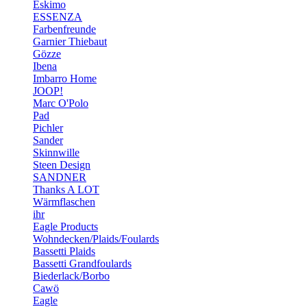
Eskimo
ESSENZA
Farbenfreunde
Garnier Thiebaut
Gözze
Ibena
Imbarro Home
JOOP!
Marc O'Polo
Pad
Pichler
Sander
Skinnwille
Steen Design
SANDNER
Thanks A LOT
Wärmflaschen
ihr
Eagle Products
Wohndecken/Plaids/Foulards
Bassetti Plaids
Bassetti Grandfoulards
Biederlack/Borbo
Cawö
Eagle