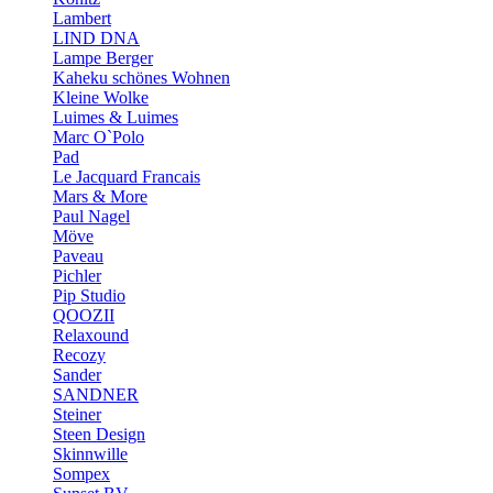
Lambert
LIND DNA
Lampe Berger
Kaheku schönes Wohnen
Kleine Wolke
Luimes & Luimes
Marc O`Polo
Pad
Le Jacquard Francais
Mars & More
Paul Nagel
Möve
Paveau
Pichler
Pip Studio
QOOZII
Relaxound
Recozy
Sander
SANDNER
Steiner
Steen Design
Skinnwille
Sompex