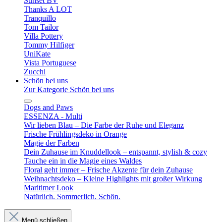
Sunset BV
Thanks A LOT
Tranquillo
Tom Tailor
Villa Pottery
Tommy Hilfiger
UniKate
Vista Portuguese
Zucchi
Schön bei uns
Zur Kategorie Schön bei uns
Dogs and Paws
ESSENZA - Multi
Wir lieben Blau – Die Farbe der Ruhe und Eleganz
Frische Frühlingsdeko in Orange
Magie der Farben
Dein Zuhause im Knuddellook – entspannt, stylish & cozy
Tauche ein in die Magie eines Waldes
Floral geht immer – Frische Akzente für dein Zuhause
Weihnachtsdeko – Kleine Highlights mit großer Wirkung
Maritimer Look
Natürlich. Sommerlich. Schön.
Menü schließen