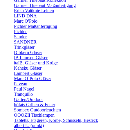
Garnier Thiebaut Kollektion
Garnier Thiebaut Maßanfertigung
Erika Vaitkute Leinen
LIND DNA
Marc O'Polo
Pichler Maßanfertigung
Pichler
Sander
SANDNER
Trinkgläser
Dibbern Gläser
IB Laursen Gläser
italB. Gläser und Krüge
Kaheku Gläser
Lambert Gläser
Marc O`Polo Gläser
Paveau
Paul Nagel
Tranquillo
Garten/Outdoor
höfats Grillen & Feuer
Sompex Outdoorleuchten
QOOZII Tischlampen
Tabletts, Etageren, Körbe, Schüsseln, Besteck
albert L. (punkt)