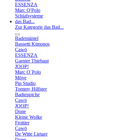
ESSENZA
Marc O'Polo
Schlafsysteme
das Bad...
Zur Kategorie das Bad...
Bademäntel
Bassetti Kimonos
Cawö
ESSENZA
Garnier Thiebaut
JOOP!
Marc O`Polo
Möve
Pip Studio
Tommy Hilfiger
Badteppiche
Cawö
JOOP!
Done
Kleine Wolke
Frottier
Cawö
De Witte Lietaer
Done