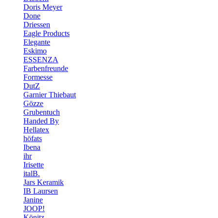
Doris Meyer
Done
Driessen
Eagle Products
Elegante
Eskimo
ESSENZA
Farbenfreunde
Formesse
DutZ
Garnier Thiebaut
Gözze
Grubentuch
Handed By
Hellatex
höfats
Ibena
ihr
Irisette
italB.
Jars Keramik
IB Laursen
Janine
JOOP!
Könitz