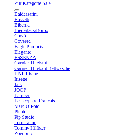
Zur Kategorie Sale
Baldessarini
Bassetti
Biberna
Biederlack/Borbo
Cawö
Covered
Eagle Products
Elegante
ESSENZA
Garnier Thiebaut
Garnier Thiebaut Bettwäsche
HNL Living
Irisette
Jars
JOOP!
Lambert
Le Jacquard Francais
Marc O`Polo
Pichler
Pip Studio
Tom Tailor
Tommy Hilfiger
Zoeppritz