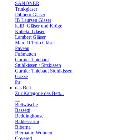
SANDNER
Trinkgläser
Dibbern Gläser
IB Laursen Gläser
italB. Gläser und Krüge
Kaheku Gläser
Lambert Gläser
Marc O`Polo Gläser
Paveau
Fußmatten
Garnier Thiebaut
Stuhlkissen / Sitzkissen
Garnier Thiebaut Stuhlkissen
Gözze
ihr
das Bett...
Zur Kategorie das Bett...
Bettwäsche
Bassetti
Beddinghouse
Baldessarini
Biberna
Bierbaum Wohnen
Covered