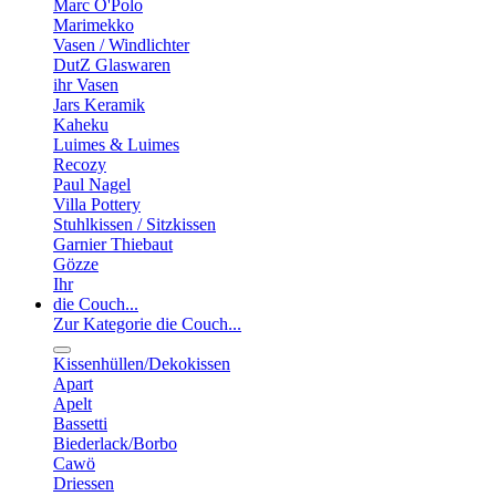
Marc O'Polo
Marimekko
Vasen / Windlichter
DutZ Glaswaren
ihr Vasen
Jars Keramik
Kaheku
Luimes & Luimes
Recozy
Paul Nagel
Villa Pottery
Stuhlkissen / Sitzkissen
Garnier Thiebaut
Gözze
Ihr
die Couch...
Zur Kategorie die Couch...
Kissenhüllen/Dekokissen
Apart
Apelt
Bassetti
Biederlack/Borbo
Cawö
Driessen