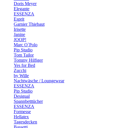
Doris Meyer
Elegante
ESSENZA
Esprit
Garnier Thiebaut
Irisette
Janine
JOOP!
Marc O`Polo
Pip Studio
Tom Tailor
Tommy Hilfiger
Yes for Bed
Zucchi
by Wille
Nachtwäsche / Loungewear
ESSENZA
Pip Studio
Desigual
Spannbetttücher
ESSENZA
Formesse
Hellatex
Tagesdecken
Bassetti