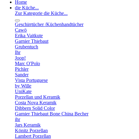
Home
die Küche...
Zur Kategorie die Küche...
Geschirrtücher /Küchenhandtücher
Cawö
Erika Vaitkute
Garnier Thiebaut
Grubentuch
Ihr
Joop!
Marc O'Polo
Pichler
Sander
Vista Portuguese
by Wille
UniKate
Porzellan und Keramik
Costa Nova Keramik
Dibbern Solid Color
Garnier Thiebaut Bone China Becher
ihr
Jars Keramik
Könitz Porzellan
Lambert Porzellan