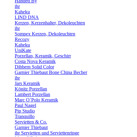
Handed By
ihr
Kaheku
LIND DNA
Kerzen, Kerzenhalter, Dekoleuchten
ihr
Sompex Kerzen, Dekoleuchten
Recozy
Kaheku
UniKate
Porzellan, Keramik, Geschirr
Costa Nova Keramik
Dibbern Solid Color
Garnier Thiebaut Bone China Becher
ihr
Jars Keramik
Könitz Porzellan
Lambert Porzellan
Marc O`Polo Keramik
Paul Nagel
Pip Studio
Tranquillo
Servietten & Co.
Garnier Thiebaut
ihr Servietten und Serviettenringe