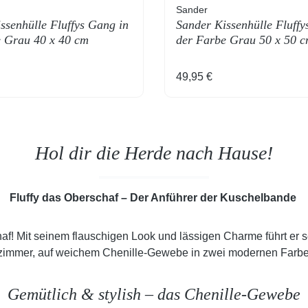
Sander
ssenhülle Fluffys Gang in
Sander Kissenhülle Fluffy
 Grau 40 x 40 cm
der Farbe Grau 50 x 50 
 Preis:
Regulärer Preis:
49,95 €
Hol dir die Herde nach Hause!
Fluffy das Oberschaf – Der Anführer der Kuschelbande
schaf! Mit seinem flauschigen Look und lässigen Charme führt er 
nzimmer, auf weichem Chenille-Gewebe in zwei modernen Farb
Gemütlich & stylish – das Chenille-Gewebe