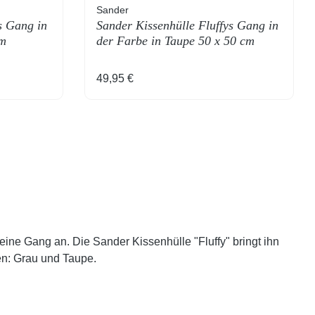
Sander
s Gang in
Sander Kissenhülle Fluffys Gang in
cm
der Farbe in Taupe 50 x 50 cm
Regulärer Preis:
49,95 €
seine Gang an. Die Sander Kissenhülle "Fluffy" bringt ihn
en: Grau und Taupe.