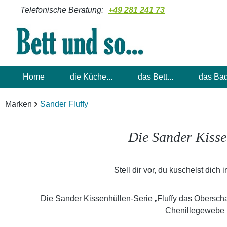
Telefonische Beratung:
+49 281 241 73
m Hauptinhalt springen
Zur Suche springen
Zur Hauptnavigation springen
Home
die Küche...
das Bett...
das Bad
Marken
Sander Fluffy
Die Sander Kisse
Stell dir vor, du kuschelst dic
Die Sander Kissenhüllen-Serie „Fluffy das Oberscha
Chenillegewebe 