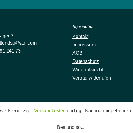
Information
ragen?
Kontakt
ttundso@aol.com
Impressum
81 241 73
AGB
Datenschutz
Widerrufsrecht
Vertrag widerrufen
rwertsteuer zzgl.
Versandkosten
und ggf. Nachnahmegebühren, 
Bett und so...