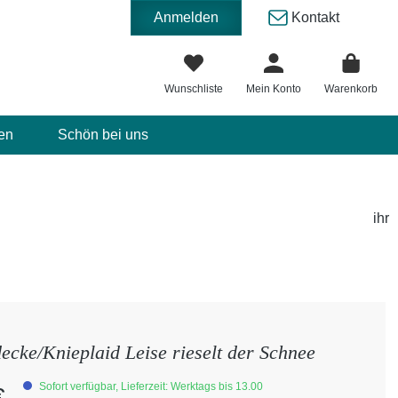
Anmelden
Kontakt
Wunschliste
Mein Konto
Warenkorb
en
Schön bei uns
ihr
ecke/Knieplaid Leise rieselt der Schnee
eis:
Sofort verfügbar, Lieferzeit: Werktags bis 13.00
€