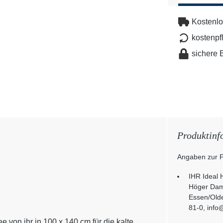
Kostenlo
kostenpf
sichere 
Produktinf
Angaben zur P
IHR Ideal
Höger Da
Essen/Olde
81-0, info
 von ihr in 100 x 140 cm für die kalte