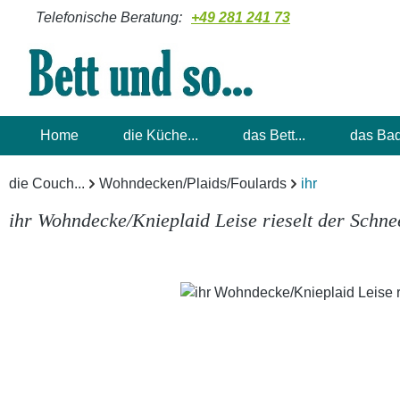
Telefonische Beratung:
+49 281 241 73
m Hauptinhalt springen
Zur Suche springen
Zur Hauptnavigation springen
Home
die Küche...
das Bett...
das Bad
die Couch...
Wohndecken/Plaids/Foulards
ihr
ihr Wohndecke/Knieplaid Leise rieselt der Schne
Bildergalerie überspringen