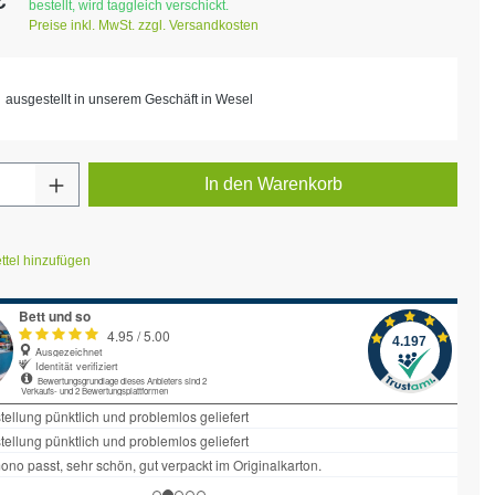
bestellt, wird taggleich verschickt.
Preise inkl. MwSt. zzgl. Versandkosten
ausgestellt in unserem Geschäft in Wesel
Anzahl: Gib den gewünschten Wert ein ode
In den Warenkorb
tel hinzufügen