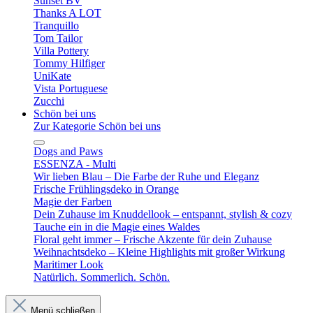
Sunset BV
Thanks A LOT
Tranquillo
Tom Tailor
Villa Pottery
Tommy Hilfiger
UniKate
Vista Portuguese
Zucchi
Schön bei uns
Zur Kategorie Schön bei uns
Dogs and Paws
ESSENZA - Multi
Wir lieben Blau – Die Farbe der Ruhe und Eleganz
Frische Frühlingsdeko in Orange
Magie der Farben
Dein Zuhause im Knuddellook – entspannt, stylish & cozy
Tauche ein in die Magie eines Waldes
Floral geht immer – Frische Akzente für dein Zuhause
Weihnachtsdeko – Kleine Highlights mit großer Wirkung
Maritimer Look
Natürlich. Sommerlich. Schön.
Menü schließen