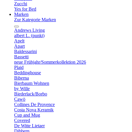
Zucchi
Yes for Bed
Marken
Zur Kategorie Marken
Andrews Living
albert L. (punkt)
Apelt
Apart
Baldessarini
Bassetti
neue Frühjahr/Sommerkollektion 2026
Plaid
Beddinghouse
Biberna
Bierbaum Wohnen
by Wille
Biederlack/Borbo
Cawö
Collines De Provence
Costa Nova Keramik
Cup and Mug
Covered
De Witte Lietaer
Dibbern