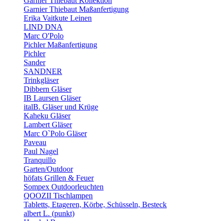
Garnier Thiebaut Kollektion
Garnier Thiebaut Maßanfertigung
Erika Vaitkute Leinen
LIND DNA
Marc O'Polo
Pichler Maßanfertigung
Pichler
Sander
SANDNER
Trinkgläser
Dibbern Gläser
IB Laursen Gläser
italB. Gläser und Krüge
Kaheku Gläser
Lambert Gläser
Marc O`Polo Gläser
Paveau
Paul Nagel
Tranquillo
Garten/Outdoor
höfats Grillen & Feuer
Sompex Outdoorleuchten
QOOZII Tischlampen
Tabletts, Etageren, Körbe, Schüsseln, Besteck
albert L. (punkt)