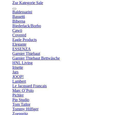
Zur Kategorie Sale
Baldessarini
Bassetti
Biberna
Biederlack/Borbo
Cawö
Covered
Eagle Products
Elegante
ESSENZA
Garnier Thiebaut
Garnier Thiebaut Bettwäsche
HNL Living
Irisette
Jars
JOOP!
Lambert
Le Jacquard Francais
Marc O`Polo
Pichler
Pip Studio
Tom Tailor
Tommy Hilfiger
Zoeppritz