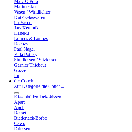
Marc O'Polo
Marimekko
Vasen / Windlichter
DutZ Glaswaren
ihr Vasen
Jars Keramik
Kaheku
Luimes & Luimes
Recozy
Paul Nagel
Villa Pottery
Stuhlkissen / Sitzkissen
Garnier Thiebaut
Gözze
Ihr
die Couch...
Zur Kategorie die Couch...
Kissenhüllen/Dekokissen
Apart
Apelt
Bassetti
Biederlack/Borbo
Cawö
Driessen