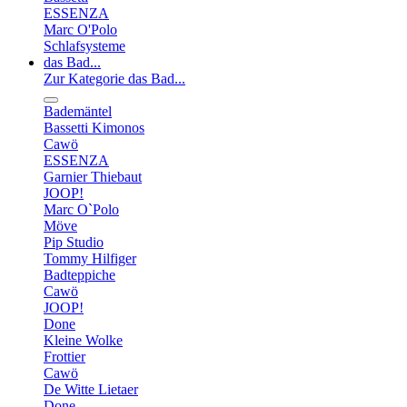
ESSENZA
Marc O'Polo
Schlafsysteme
das Bad...
Zur Kategorie das Bad...
Bademäntel
Bassetti Kimonos
Cawö
ESSENZA
Garnier Thiebaut
JOOP!
Marc O`Polo
Möve
Pip Studio
Tommy Hilfiger
Badteppiche
Cawö
JOOP!
Done
Kleine Wolke
Frottier
Cawö
De Witte Lietaer
Done