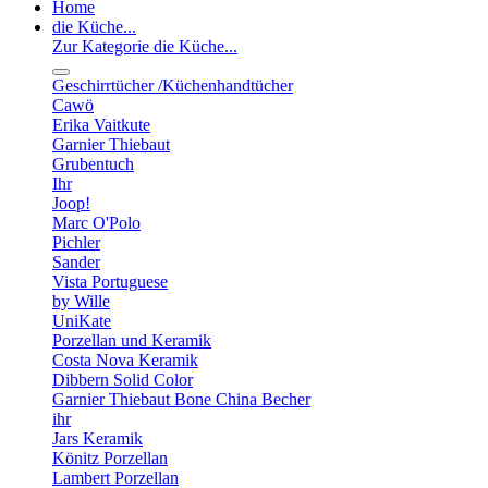
Home
die Küche...
Zur Kategorie die Küche...
Geschirrtücher /Küchenhandtücher
Cawö
Erika Vaitkute
Garnier Thiebaut
Grubentuch
Ihr
Joop!
Marc O'Polo
Pichler
Sander
Vista Portuguese
by Wille
UniKate
Porzellan und Keramik
Costa Nova Keramik
Dibbern Solid Color
Garnier Thiebaut Bone China Becher
ihr
Jars Keramik
Könitz Porzellan
Lambert Porzellan