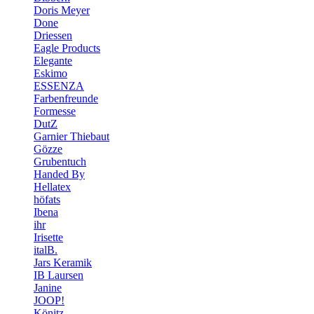
Doris Meyer
Done
Driessen
Eagle Products
Elegante
Eskimo
ESSENZA
Farbenfreunde
Formesse
DutZ
Garnier Thiebaut
Gözze
Grubentuch
Handed By
Hellatex
höfats
Ibena
ihr
Irisette
italB.
Jars Keramik
IB Laursen
Janine
JOOP!
Könitz