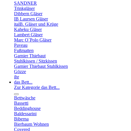
SANDNER
Trinkgläser
Dibbern Gläser
IB Laursen Gläser
italB. Gläser und Krüge
Kaheku Gläser
Lambert Gläser
Marc O`Polo Gläser
Paveau
Fußmatten
Garnier Thiebaut
Stuhlkissen / Sitzkissen
Garnier Thiebaut Stuhlkissen
Gözze
ihr
das Bett...
Zur Kategorie das Bett...
Bettwäsche
Bassetti
Beddinghouse
Baldessarini
Biberna
Bierbaum Wohnen
Covered