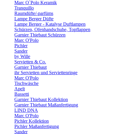
Marc O`Polo Keramik
Tranquillo
Raumdüfte/-parfüms
Lampe Berger Düfte
Lampe Berger - Katalyse Duftlampen
Schürzen, Ofenhandschuhe, Topflappen
Garnier Thiebaut Schürzen
Marc O'Polo
Pichler
Sander
by Wille
Servietten & Co.
Garnier Thiebaut
ihr Servietten und Serviettenringe
Marc O'Polo
Tischwäsche
Apelt
Bassetti
Garnier Thiebaut Kollektion
Garnier Thiebaut Maßanfertigung
LIND DNA
Marc O'Polo
Pichler Kollektion
Pichler Maßanfertigung
Sander