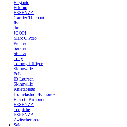
Elegante
Eskimo
ESSENZA
Garnier Thiebaut
Ibena
ihr
JOOP!
Marc O'Polo
Pichler
Sander
Steiner
Tony
Tommy Hilfiger
Skinnwille
Felle
IB Laursen
Skinnwille
Knietabletts
Homefashion/Kimonos
Bassetti Kimonos
ESSENZA
Teppiche
ESSENZA
Zwitscherboxen
Sale