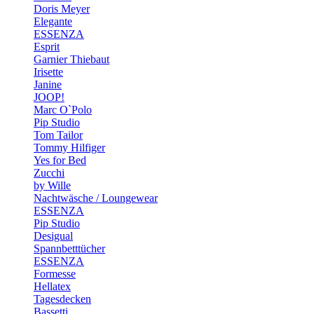
Doris Meyer
Elegante
ESSENZA
Esprit
Garnier Thiebaut
Irisette
Janine
JOOP!
Marc O`Polo
Pip Studio
Tom Tailor
Tommy Hilfiger
Yes for Bed
Zucchi
by Wille
Nachtwäsche / Loungewear
ESSENZA
Pip Studio
Desigual
Spannbetttücher
ESSENZA
Formesse
Hellatex
Tagesdecken
Bassetti