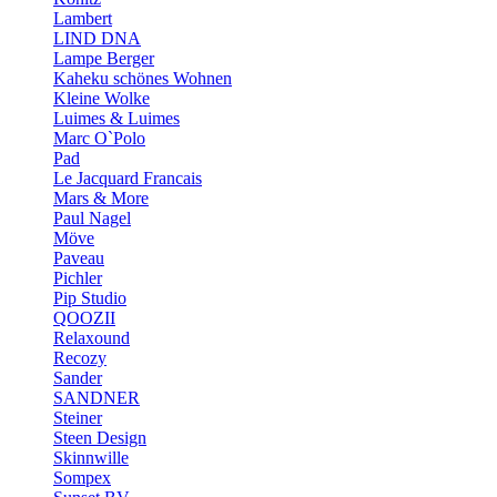
Lambert
LIND DNA
Lampe Berger
Kaheku schönes Wohnen
Kleine Wolke
Luimes & Luimes
Marc O`Polo
Pad
Le Jacquard Francais
Mars & More
Paul Nagel
Möve
Paveau
Pichler
Pip Studio
QOOZII
Relaxound
Recozy
Sander
SANDNER
Steiner
Steen Design
Skinnwille
Sompex