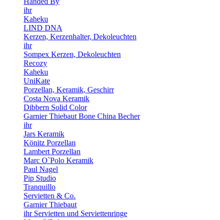
Handed By
ihr
Kaheku
LIND DNA
Kerzen, Kerzenhalter, Dekoleuchten
ihr
Sompex Kerzen, Dekoleuchten
Recozy
Kaheku
UniKate
Porzellan, Keramik, Geschirr
Costa Nova Keramik
Dibbern Solid Color
Garnier Thiebaut Bone China Becher
ihr
Jars Keramik
Könitz Porzellan
Lambert Porzellan
Marc O`Polo Keramik
Paul Nagel
Pip Studio
Tranquillo
Servietten & Co.
Garnier Thiebaut
ihr Servietten und Serviettenringe