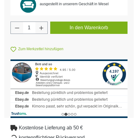
ausgestellt in unserem Geschäft in Wesel
Produkt Anzahl: Gib den gewünschten Wert 
In den Warenkorb
Zum Merkzettel hinzufügen
Kostenlose Lieferung ab 50 €
kostenpflichtiger Rückversand