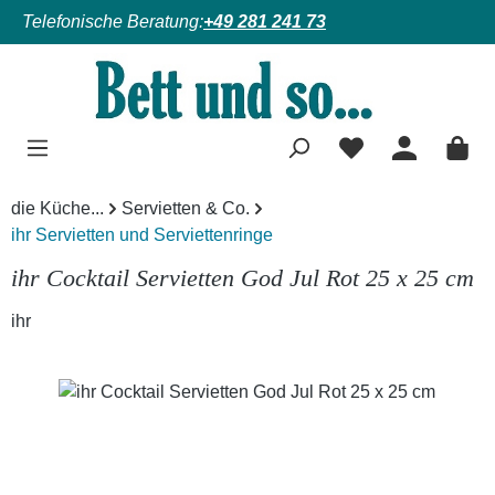
Telefonische Beratung:
+49 281 241 73
Zum Hauptinhalt springen
die Küche...
Servietten & Co.
ihr Servietten und Serviettenringe
ihr Cocktail Servietten God Jul Rot 25 x 25 cm
ihr
Bildergalerie überspringen