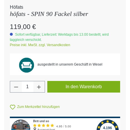
Höfats
höfats - SPIN 90 Fackel silber
Regulärer Preis:
119,00 €
Sofort verfügbar, Lieferzeit: Werktags bis 13.00 bestellt, wird
taggleich verschickt.
Preise inkl. MwSt. zzgl. Versandkosten
ausgestellt in unserem Geschäft in Wesel
Produkt Anzahl: Gib den gewünschten Wert 
In den Warenkorb
Zum Merkzettel hinzufügen