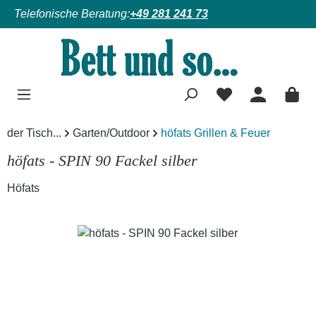
Telefonische Beratung:
+49 281 241 73
Zum Hauptinhalt springen
der Tisch...
Garten/Outdoor
höfats Grillen & Feuer
höfats - SPIN 90 Fackel silber
Höfats
Bildergalerie überspringen