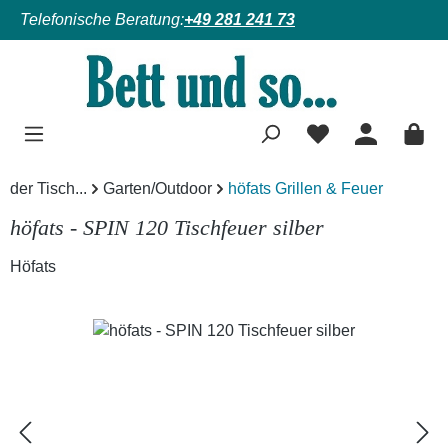
Telefonische Beratung:
+49 281 241 73
Zum Hauptinhalt springen
der Tisch...
Garten/Outdoor
höfats Grillen & Feuer
höfats - SPIN 120 Tischfeuer silber
Höfats
Bildergalerie überspringen