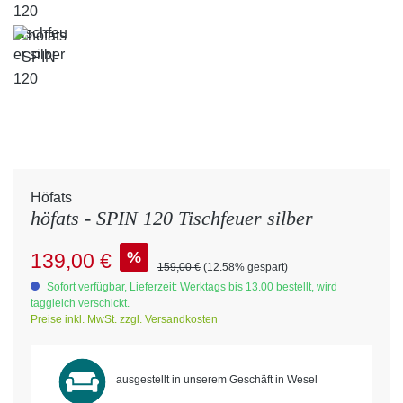
Höfats
höfats - SPIN 120 Tischfeuer silber
Verkaufspreis:
%
139,00 €
Regulärer Preis:
159,00 €
(12.58% gespart)
Sofort verfügbar, Lieferzeit: Werktags bis 13.00 bestellt, wird
taggleich verschickt.
Preise inkl. MwSt. zzgl. Versandkosten
ausgestellt in unserem Geschäft in Wesel