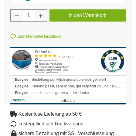
Produkt Anzahl: Gib den gewünschten Wert 
In den Warenkorb
Zum Merkzettel hinzufügen
Kostenlose Lieferung ab 50 €
kostenpflichtiger Rückversand
sichere Bezahlung mit SSL Verschlüsselung