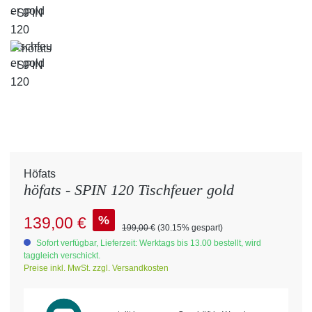
Höfats
höfats - SPIN 120 Tischfeuer gold
Verkaufspreis:
%
139,00 €
Regulärer Preis:
199,00 €
(30.15% gespart)
Sofort verfügbar, Lieferzeit: Werktags bis 13.00 bestellt, wird
taggleich verschickt.
Preise inkl. MwSt. zzgl. Versandkosten