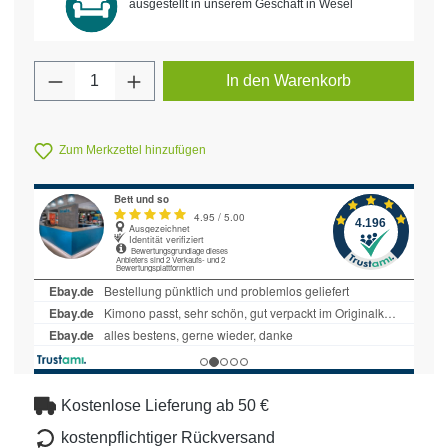
ausgestellt in unserem Geschäft in Wesel
Produkt Anzahl: Gib den gewünschten Wert 
In den Warenkorb
Zum Merkzettel hinzufügen
Kostenlose Lieferung ab 50 €
kostenpflichtiger Rückversand