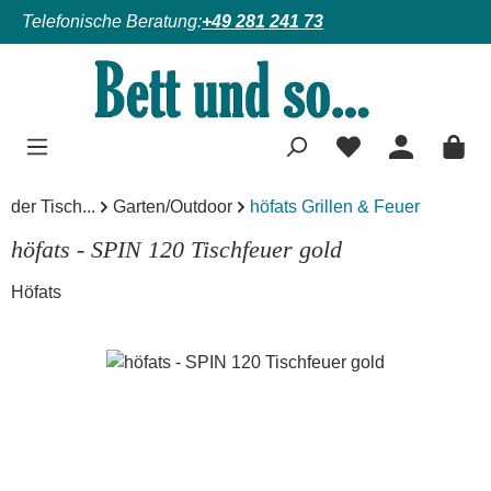
Telefonische Beratung:
+49 281 241 73
Zum Hauptinhalt springen
der Tisch...
Garten/Outdoor
höfats Grillen & Feuer
höfats - SPIN 120 Tischfeuer gold
Höfats
Bildergalerie überspringen