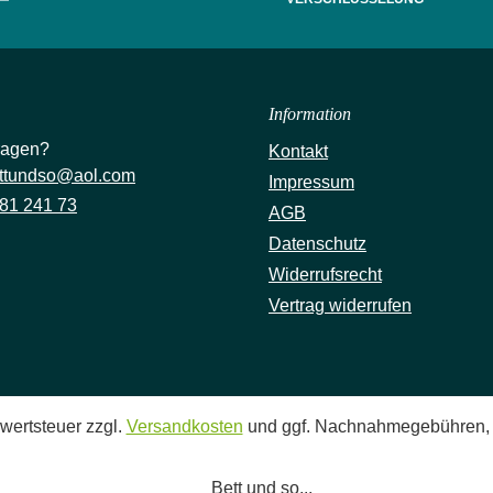
Information
ragen?
Kontakt
ttundso@aol.com
Impressum
81 241 73
AGB
Datenschutz
Widerrufsrecht
Vertrag widerrufen
rwertsteuer zzgl.
Versandkosten
und ggf. Nachnahmegebühren, 
Bett und so...