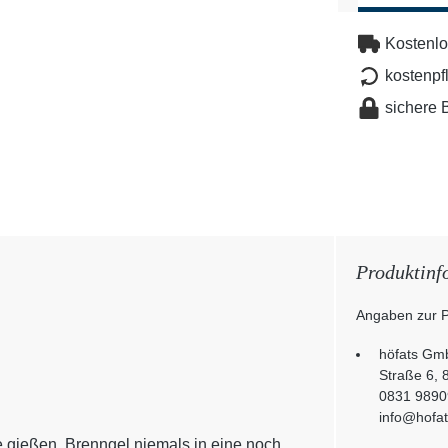
Kostenlo
kostenpf
sichere 
Produktinf
Angaben zur P
höfats Gmb
Straße 6, 
0831 9890
info@hofa
e gießen. Brenngel niemals in eine noch