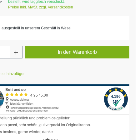
bestellt, wird taggleich verschickt.
Preise inkl. MwSt. zzgl. Versandkosten
ausgestellt in unserem Geschäft in Wesel
Anzahl: Gib den gewünschten Wert ein ode
In den Warenkorb
tel hinzufügen