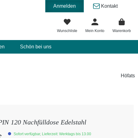
Anmelden
Kontakt
Wunschliste
Mein Konto
Warenkorb
en
Schön bei uns
Höfats
SPIN 120 Nachfülldose Edelstahl
eis:
Sofort verfügbar, Lieferzeit: Werktags bis 13.00
€