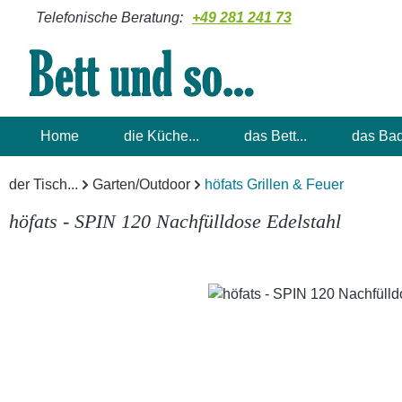
Telefonische Beratung:
+49 281 241 73
m Hauptinhalt springen
Zur Suche springen
Zur Hauptnavigation springen
Home
die Küche...
das Bett...
das Bad
der Tisch...
Garten/Outdoor
höfats Grillen & Feuer
höfats - SPIN 120 Nachfülldose Edelstahl
Bildergalerie überspringen