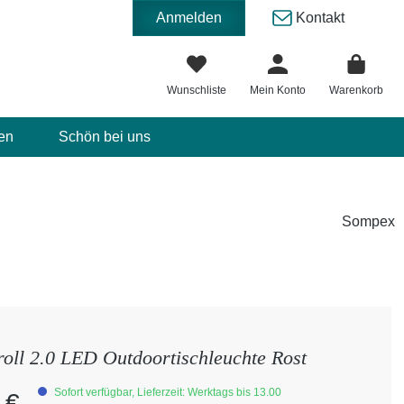
Anmelden
Kontakt
Wunschliste
Mein Konto
Warenkorb
en
Schön bei uns
Sompex
oll 2.0 LED Outdoortischleuchte Rost
eis:
Sofort verfügbar, Lieferzeit: Werktags bis 13.00
 €