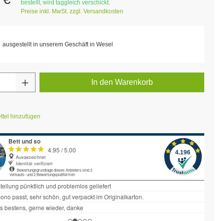
bestellt, wird taggleich verschickt.
Preise inkl. MwSt. zzgl. Versandkosten
ausgestellt in unserem Geschäft in Wesel
Anzahl: Gib den gewünschten Wert ein ode
In den Warenkorb
tel hinzufügen