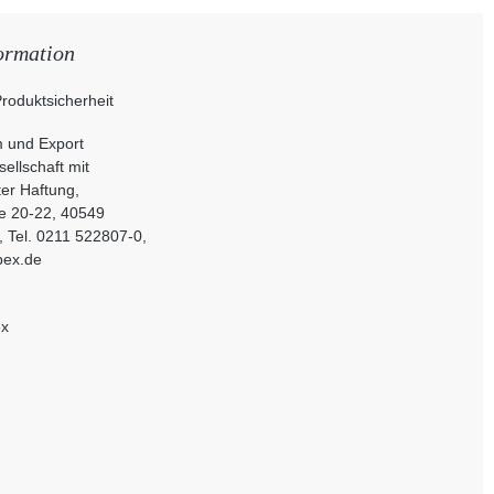
ormation
roduktsicherheit
 und Export
ellschaft mit
er Haftung,
e 20-22, 40549
, Tel. 0211 522807-0,
pex.de
ex