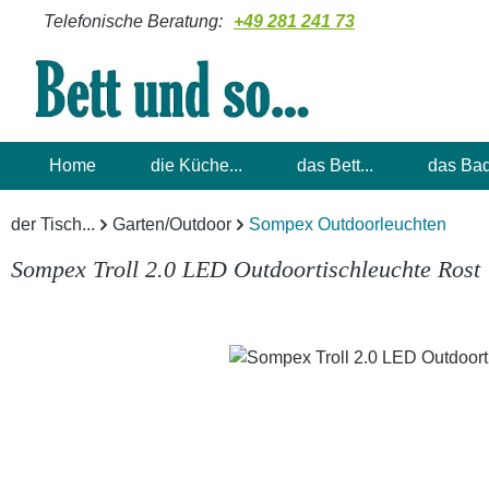
Telefonische Beratung:
+49 281 241 73
m Hauptinhalt springen
Zur Suche springen
Zur Hauptnavigation springen
Home
die Küche...
das Bett...
das Bad
der Tisch...
Garten/Outdoor
Sompex Outdoorleuchten
Sompex Troll 2.0 LED Outdoortischleuchte Rost
Bildergalerie überspringen