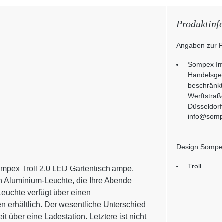
Produktinf
Angaben zur P
Sompex Im
Handelsges
beschränkt
Werftstraß
Düsseldorf
info@som
Design Somp
Troll
mpex Troll 2.0 LED Gartentischlampe.
n Aluminium-Leuchte, die Ihre Abende
euchte verfügt über einen
n erhältlich. Der wesentliche Unterschied
 über eine Ladestation. Letztere ist nicht