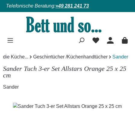
Telefonische Beratung:
+49 281 241 73
Zum Hauptinhalt springen
die Küche...
Geschirrtücher /Küchenhandtücher
Sander
Sander Tuch 3-er Set Allstars Orange 25 x 25
cm
Sander
Bildergalerie überspringen