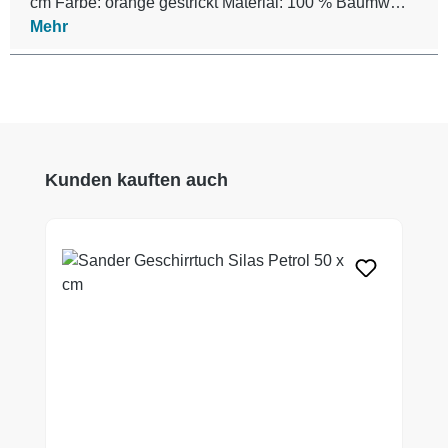
cm Farbe: orange gestrickt Material: 100 % Baumw…
Mehr
Produktgalerie überspringen
Kunden kauften auch