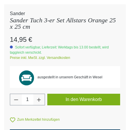
Sander
Sander Tuch 3-er Set Allstars Orange 25
x 25 cm
Regulärer Preis:
14,95 €
Sofort verfügbar, Lieferzeit: Werktags bis 13.00 bestellt, wird
taggleich verschickt.
Preise inkl. MwSt. zzgl. Versandkosten
ausgestellt in unserem Geschäft in Wesel
Produkt Anzahl: Gib den gewünschten Wert 
In den Warenkorb
Zum Merkzettel hinzufügen