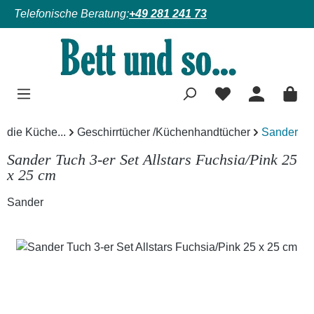
Telefonische Beratung:
+49 281 241 73
Zum Hauptinhalt springen
die Küche...
Geschirrtücher /Küchenhandtücher
Sander
Sander Tuch 3-er Set Allstars Fuchsia/Pink 25
x 25 cm
Sander
Bildergalerie überspringen