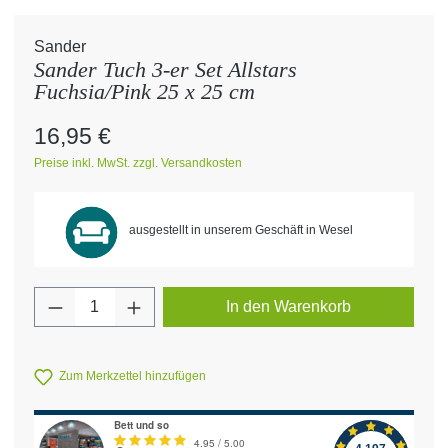
Sander
Sander Tuch 3-er Set Allstars
Fuchsia/Pink 25 x 25 cm
Regulärer Preis:
16,95 €
Preise inkl. MwSt. zzgl. Versandkosten
ausgestellt in unserem Geschäft in Wesel
Produkt Anzahl: Gib den gewünschten Wert 
In den Warenkorb
Zum Merkzettel hinzufügen