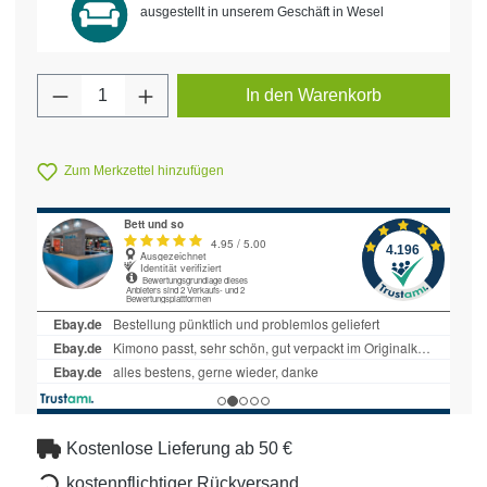
ausgestellt in unserem Geschäft in Wesel
Produkt Anzahl: Gib den gewünschten Wert 
In den Warenkorb
Zum Merkzettel hinzufügen
Kostenlose Lieferung ab 50 €
kostenpflichtiger Rückversand