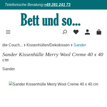
Telefonische Beratung:
+49 281 241 73
Zum Hauptinhalt springen
die Couch...
Kissenhüllen/Dekokissen
Sander
Sander Kissenhülle Merry Wool Creme 40 x 40
cm
Sander
Bildergalerie überspringen