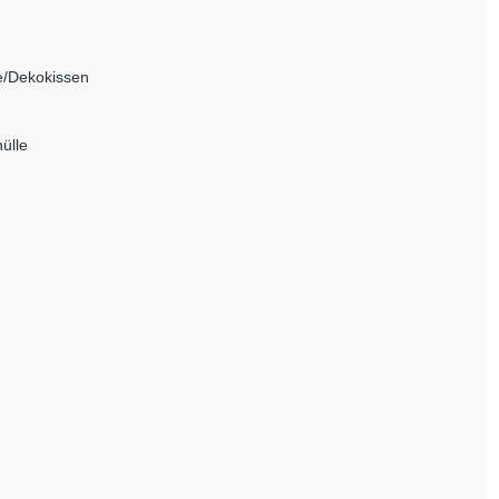
e/Dekokissen
ülle
m