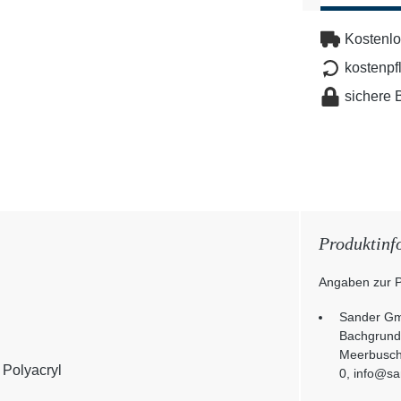
Kostenlo
kostenpf
sichere 
Produktinf
Angaben zur P
Sander Gm
Bachgrund
Meerbusch
 Polyacryl
0, info@sa