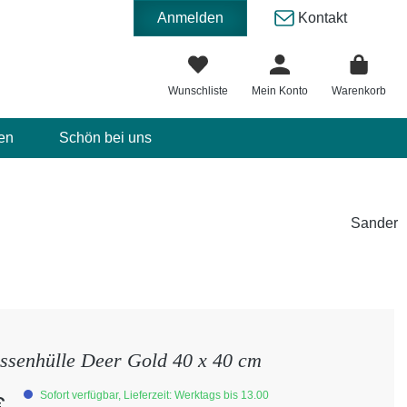
Anmelden
Kontakt
Wunschliste
Mein Konto
Warenkorb
en
Schön bei uns
Sander
ssenhülle Deer Gold 40 x 40 cm
eis:
Sofort verfügbar, Lieferzeit: Werktags bis 13.00
€