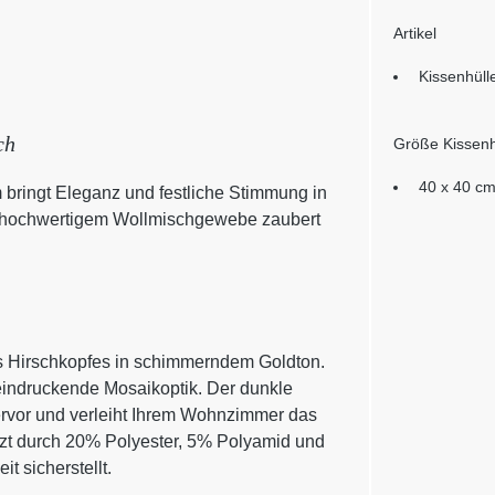
Artikel
Kissenhüll
ch
Größe Kissenh
40 x 40 c
 bringt Eleganz und festliche Stimmung in
auf hochwertigem Wollmischgewebe zaubert
nes Hirschkopfes in schimmerndem Goldton.
beeindruckende Mosaikoptik. Der dunkle
hervor und verleiht Ihrem Wohnzimmer das
zt durch 20% Polyester, 5% Polyamid und
 sicherstellt.