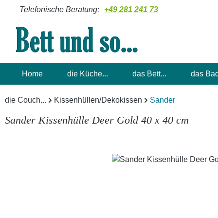
Telefonische Beratung:
+49 281 241 73
m Hauptinhalt springen
Zur Suche springen
Zur Hauptnavigation springen
Home
die Küche...
das Bett...
das Bad
die Couch...
Kissenhüllen/Dekokissen
Sander
Sander Kissenhülle Deer Gold 40 x 40 cm
Bildergalerie überspringen