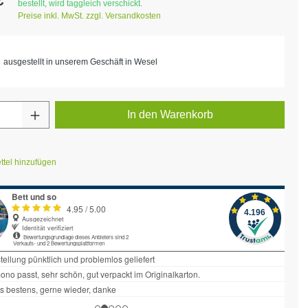
bestellt, wird taggleich verschickt.
Preise inkl. MwSt. zzgl. Versandkosten
ausgestellt in unserem Geschäft in Wesel
Anzahl: Gib den gewünschten Wert ein ode
In den Warenkorb
tel hinzufügen